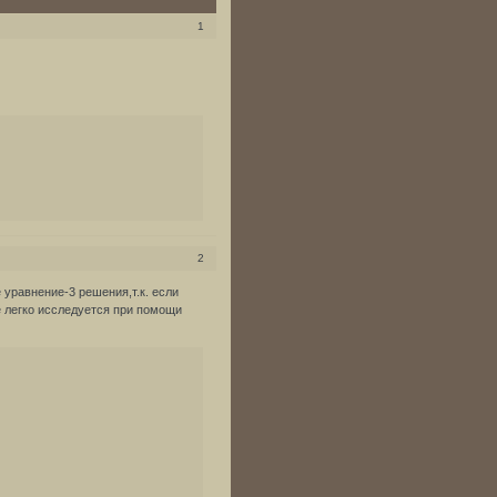
1
2
 уравнение-3 решения,т.к. если
е легко исследуется при помощи