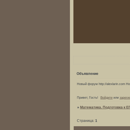
Объявление
Новый форум http://alexlarin.com Нов
Привет, Гость!
Войдите
или
зареги
»
Математика. Подготовка к Е
Страница:
1