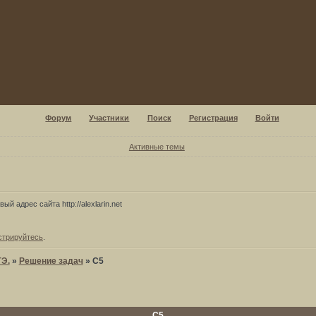
Форум
Участники
Поиск
Регистрация
Войти
Активные темы
ый адрес сайта http://alexlarin.net
стрируйтесь
.
ГЭ.
»
Решение задач
»
С5
С5