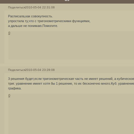
Поделиться
2010-05-04 22:31:08
Расписала,как совокупность.
упростила ту,что с тригонометрическими функциями,
а дальше не понимаю.Помогите.
0
Поделиться
2010-05-04 23:28:08
3 решения будет,если тригонометрическая часть не имеет решений, а кубическое
триг. уравнение имеет хотя бы 1 решение, то их бесконечно много.Куб. уравнени
графика.
0