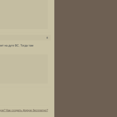
8
жит на дуге ВС. Тогда там