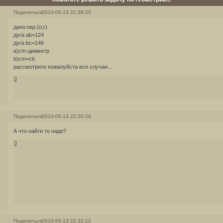
Поделиться
2010-05-13 21:38:25
дано:окр.(o;r)
дуга ab=124
дуга bc=146
a)cm-диаметр
b)cm=cb
рассмотрите пожалуйста все случаи...
0
Поделиться
2010-05-13 22:30:28
А что найти то надо?
0
Поделиться
2010-05-13 22:32:12