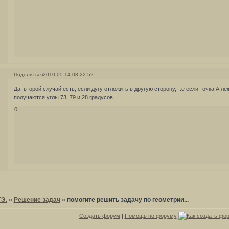
Поделиться
2010-05-14 08:22:52
Да, второй случай есть, если дугу отложить в другую сторону, т.е если точка А ле
получаются углы 73, 79 и 28 градусов
0
ГЭ.
»
Решение задач
»
помогите решить задачу по геометрии...
Создать форум
|
Помощь по форуму