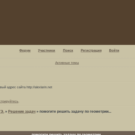
Форум
Участники
Поиск
Регистрация
Войти
Активные темы
ый адрес сайта http://alexlarin.net
стрируйтесь
.
ГЭ.
»
Решение задач
»
помогите решить задачу по геометрии...
помогите решить задачу по геометрии...