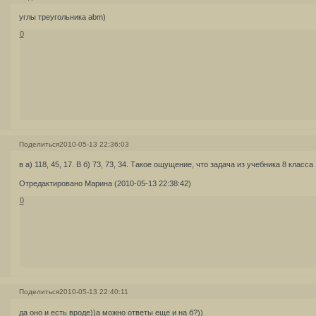
углы треугольника abm)
0
Поделиться
2010-05-13 22:36:03
в а) 118, 45, 17. В б) 73, 73, 34. Такое ощущение, что задача из учебника 8 класса
Отредактировано Марина (2010-05-13 22:38:42)
0
Поделиться
2010-05-13 22:40:11
да оно и есть вроде))а можно ответы еще и на б?))