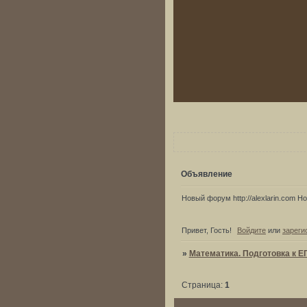
Объявление
Новый форум http://alexlarin.com Нов
Привет, Гость!
Войдите
или
зареги
»
Математика. Подготовка к Е
Страница:
1