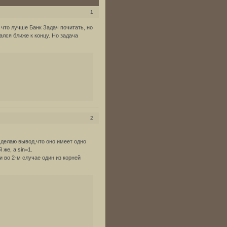
1
 что лучше Банк Задач почитать, но
ался ближе к концу. Но задача
2
ия делаю вывод,что оно имеет одно
 же, а sin=1.
и во 2-м случае один из корней