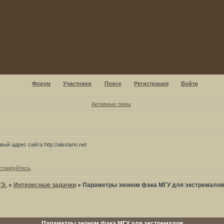
Форум
Участники
Поиск
Регистрация
Войти
Активные темы
ый адрес сайта http://alexlarin.net
стрируйтесь
.
ГЭ.
»
Интересные задачки
»
Параметры эконом фака МГУ для экстремалов
Параметры эконом фака МГУ для экстремалов