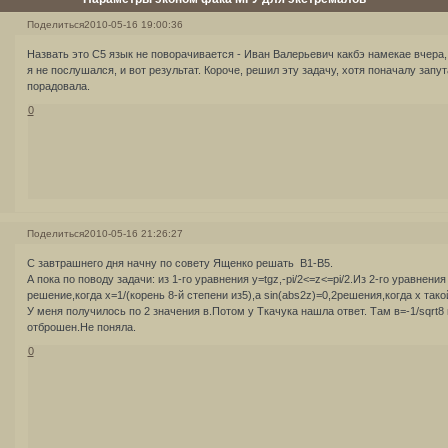
Поделиться
2010-05-16 19:00:36
Назвать это С5 язык не поворачивается - Иван Валерьевич какбэ намекае вчера,
я не послушался, и вот результат. Короче, решил эту задачу, хотя поначалу запут
порадовала.
0
Поделиться
2010-05-16 21:26:27
С завтрашнего дня начну по совету Ященко решать В1-В5.
А пока по поводу задачи: из 1-го уравнения y=tgz,-pi/2<=z<=pi/2.Из 2-го уравнен
решение,когда x=1/(корень 8-й степени из5),а sin(abs2z)=0,2решения,когда х такой
У меня получилось по 2 значения в.Потом у Ткачука нашла ответ. Там в=-1/sqrt8 
отброшен.Не поняла.
0