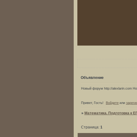
Объявление
Новый форум http://alexlarin.com Нов
Привет, Гость!
Войдите
или
зареги
»
Математика. Подготовка к Е
Страница:
1