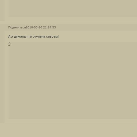
Поделиться
2010-05-16 21:34:53
А я думала,что отупела совсем!
0