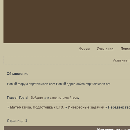
Форум
Участники
Поис
Активные 
Объявление
Новый форум http://alexlarin.com Новый адрес сайта http://alexlarin.net
Привет, Гость!
Войдите
или
зарегистрируйтесь
.
»
Математика. Подготовка к ЕГЭ.
»
Интересные задачки
»
Неравенств
Страница:
1
Неравенство с це