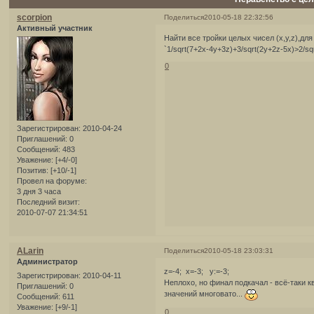
scorpion
Поделиться
2010-05-18 22:32:56
Активный участник
Найти все тройки целых чисел (х,y,z),дл
`1/sqrt(7+2x-4y+3z)+3/sqrt(2y+2z-5x)>2/s
0
Зарегистрирован
: 2010-04-24
Приглашений:
0
Сообщений:
483
Уважение:
[+4/-0]
Позитив:
[+10/-1]
Провел на форуме:
3 дня 3 часа
Последний визит:
2010-07-07 21:34:51
ALarin
Поделиться
2010-05-18 23:03:31
Администратор
z=-4; x=-3; y:=-3;
Зарегистрирован
: 2010-04-11
Неплохо, но финал подкачал - всё-таки к
Приглашений:
0
значений многовато...
Сообщений:
611
Уважение:
[+9/-1]
0