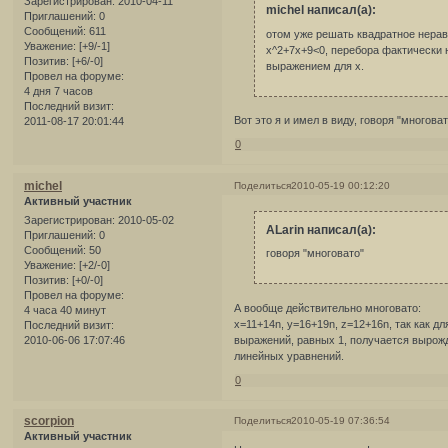
Зарегистрирован
: 2010-04-11
michel написал(а):
Приглашений:
0
Сообщений:
611
отом уже решать квадратное нера
Уважение:
[+9/-1]
х^2+7x+9<0, перебора фактически 
Позитив:
[+6/-0]
выражением для х.
Провел на форуме:
4 дня 7 часов
Последний визит:
Вот это я и имел в виду, говоря "многоват
2011-08-17 20:01:44
0
michel
Поделиться
2010-05-19 00:12:20
Активный участник
Зарегистрирован
: 2010-05-02
ALarin написал(а):
Приглашений:
0
Сообщений:
50
говоря "многовато"
Уважение:
[+2/-0]
Позитив:
[+0/-0]
Провел на форуме:
А вообще действительно многовато:
4 часа 40 минут
x=11+14n, y=16+19n, z=12+16n, так как д
Последний визит:
выражений, равных 1, получается вырож
2010-06-06 17:07:46
линейных уравнений.
0
scorpion
Поделиться
2010-05-19 07:36:54
Активный участник