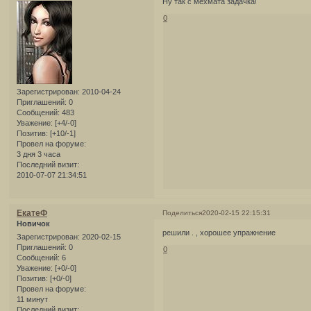
Ну так с мехмата задачка!
0
Зарегистрирован
: 2010-04-24
Приглашений:
0
Сообщений:
483
Уважение:
[+4/-0]
Позитив:
[+10/-1]
Провел на форуме:
3 дня 3 часа
Последний визит:
2010-07-07 21:34:51
ЕкатеФ
Поделиться
2020-02-15 22:15:31
Новичок
решили . , хорошее упражнение
Зарегистрирован
: 2020-02-15
Приглашений:
0
0
Сообщений:
6
Уважение:
[+0/-0]
Позитив:
[+0/-0]
Провел на форуме:
11 минут
Последний визит: