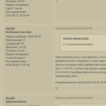
Позитив:
[+6/-0]
Провел на форуме:
4 дня 7 часов
Последний визит:
2011-08-17 20:01:44
michel
Поделиться
2010-05-18 23:46:56
Активный участник
Зарегистрирован
: 2010-05-02
ALarin написал(а):
Приглашений:
0
Сообщений:
50
а то значений многовато...
Уважение:
[+2/-0]
Позитив:
[+0/-0]
Провел на форуме:
Идея решение ясна, если заметить, что 
4 часа 40 минут
выражения могут принимать только одно 
Последний визит:
Дальше нетрудно найти диофантово выр
2010-06-06 17:07:46
для х: х=4+7*к, а потом уже решать квад
х^2+7x+9<0, перебора фактически не буд
выражением для х.
Отредактировано michel (2010-05-18 23:5
0
ALarin
Поделиться
2010-05-18 23:59:19
Администратор