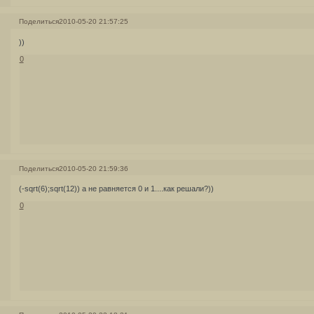
Поделиться
2010-05-20 21:57:25
))
0
Поделиться
2010-05-20 21:59:36
(-sqrt(6);sqrt(12)) а не равняется 0 и 1....как решали?))
0