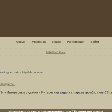
Форум
Участники
Поиск
Регистрация
Войти
Активные темы
ый адрес сайта http://alexlarin.net
стрируйтесь
.
ГЭ.
»
Интересные задачки
»
Интересная задача с параметром(по типу С5).
Интересная задача с параметром(по типу С5)..помогите решить