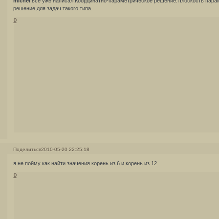
michel
все уже написал.Координатно-параметрическое решение.Плоскость пар
решение для задач такого типа.
0
Поделиться
2010-05-20 22:25:18
я не пойму как найти значения корень из 6 и корень из 12
0