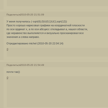
Поделиться
2010-05-20 21:51:09
У меня получилось (-sqrt(6);0)U(0;1)U(1;sqrt(12))
Просто хорошо нарисовал графики на координатной плоскости
по оси ординат х, а по оси абсцисс откладывал а, нашел области,
где неравенство выполняется и визуально просканировал все
значения а слева направо.
Отредактировано michel (2010-05-20 22:04:14)
0
Поделиться
2010-05-20 21:54:49
почти так))
0