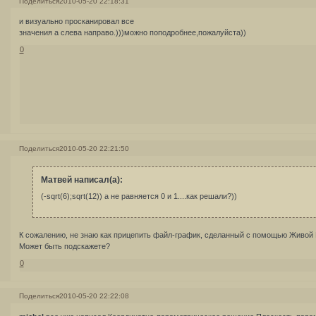
Поделиться
2010-05-20 22:18:31
и визуально просканировал все
значения а слева направо.)))можно поподробнее,пожалуйста))
0
Поделиться
2010-05-20 22:21:50
Матвей написал(а):
(-sqrt(6);sqrt(12)) а не равняется 0 и 1....как решали?))
К сожалению, не знаю как прицепить файл-график, сделанный с помощью Живой 
Может быть подскажете?
0
Поделиться
2010-05-20 22:22:08