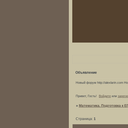
Объявление
Новый форум http://alexlarin.com Нов
Привет, Гость!
Войдите
или
зареги
»
Математика. Подготовка к Е
Страница:
1