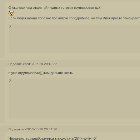
О сколько нам открытий чудных готовит группировки дух!
Если будет нужно попозже посмотрю поподробнее, но там Виет просто "выпирае
0
Поделиться
2010-05-20 20:43:32
я уже сгруппировал)))там дальше жесть
0
Поделиться
2010-05-20 20:51:20
Неравенство преобразуется к виду:`(x-a^2)*(x-a-4)<=0`