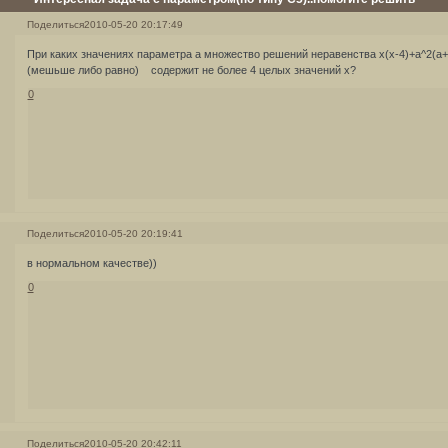
Поделиться
2010-05-20 20:17:49
При каких значениях параметра а множество решений неравенства x(x-4)+a^2(a+
(мешьше либо равно) содержит не более 4 целых значений x?
0
Поделиться
2010-05-20 20:19:41
в нормальном качестве))
0
Поделиться
2010-05-20 20:42:11