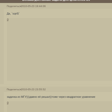
Поделиться
2010-05-23 19:44:06
Да, `sqrt5`
0
Поделиться
2010-05-23 23:55:52
задачка из МГУ)))давно её решал))тоже через квадратное уравнение
0