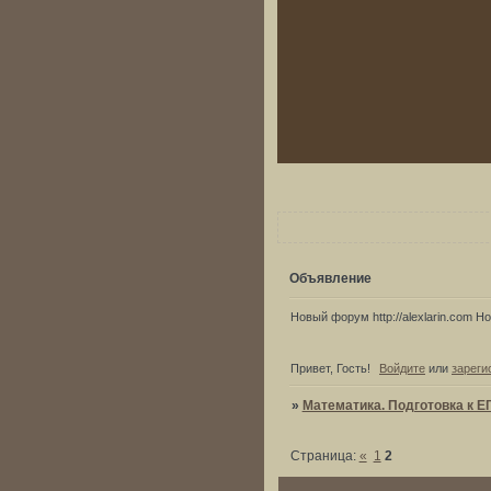
Объявление
Новый форум http://alexlarin.com Нов
Привет, Гость!
Войдите
или
зареги
»
Математика. Подготовка к Е
Страница:
«
1
2