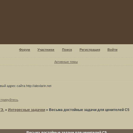
Форум
Участники
Поиск
Регистрация
Войти
Активные темы
ый адрес сайта http://alexlarin.net
стрируйтесь
.
ГЭ.
»
Интересные задачки
»
Весьма достойные задачи для ценителей С5
Весьма достойные задачи для ценителей С5