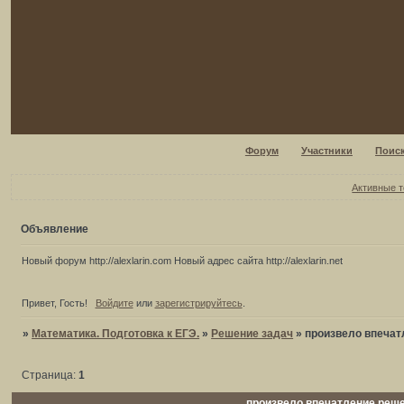
Форум
Участники
Поис
Активные 
Объявление
Новый форум http://alexlarin.com Новый адрес сайта http://alexlarin.net
Привет, Гость!
Войдите
или
зарегистрируйтесь
.
»
Математика. Подготовка к ЕГЭ.
»
Решение задач
»
произвело впеча
Страница:
1
произвело впечатление реш