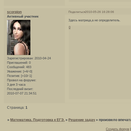
scorpion
Поделиться
2010-05-26 16:28:06
Активный участник
Здесь матрица,а не определитель.
0
Зарегистрирован
: 2010-04-24
Приглашений:
0
Сообщений:
483
Уважение:
[+4/-0]
Позитив:
[+10/-1]
Провел на форуме:
3 дня 3 часа
Последний визит:
2010-07-07 21:34:51
Страница:
1
»
Математика. Подготовка к ЕГЭ.
»
Решение задач
»
произвело впеча
Создать форум