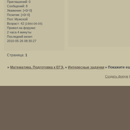
Приглашений:
0
Сообщений:
8
Уважение:
[+0/-0]
Позитив:
[+0/-0]
Пол:
Мужской
Возраст:
42
[1984-06-05]
Провел на форуме:
2 часа 4 минуты
Последний визит:
2010-05-26 08:30:27
Страница:
1
»
Математика. Подготовка к ЕГЭ.
»
Интересные задачки
»
Покажите ещ
Создать форум