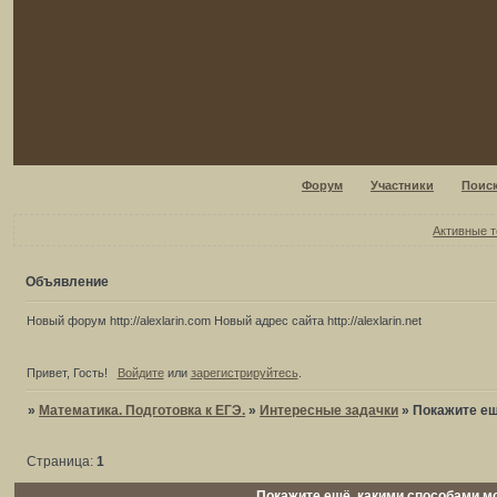
Форум
Участники
Поис
Активные 
Объявление
Новый форум http://alexlarin.com Новый адрес сайта http://alexlarin.net
Привет, Гость!
Войдите
или
зарегистрируйтесь
.
»
Математика. Подготовка к ЕГЭ.
»
Интересные задачки
»
Покажите ещ
Страница:
1
Покажите ещё, какими способами мо