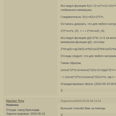
Исследуя функцию f(x)= (1+x)^n+(1+1/x)^
глобального минимума.
Следовательно, f(x)>=f(1)=2*2^n.
Осталось доказать, что для любого нату
2*2^n>n*e, (3) < = > 2^n/n>e/2, (4).
Исследуя функцию g(t)=2^t/t, t>=1 на мон
минимума функции g(t), поэтому
2^t/t=g(t)>=g(1/ln2)=e*ln2=(e/2)*ln4>(e/2)*l
Отсюда следует, что для любого натураль
Таким образом,
(seca)^(2*n)+(coseca)^(2n)=(1+(tga)^2)^n+
--> (seca)^(2*n)+(coseca)^(2n)>n*e, где n
Отредактировано Sticker (2010-05-23 09:5
0
Hacker Troy
Поделиться
2010-05-26 08:13:44
Новичок
Большое спасибо Вам за помощь
Откуда:
город Краснодар
Зарегистрирован
: 2010-05-22
0