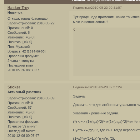
Hacker Troy
Поделиться
2010-05-23 00:41:57
Новичок
Тут вроде надо применить какое-то изве
Откуда:
город Краснодар
можно использовать?
Зарегистрирован
: 2010-05-22
Приглашений:
0
0
Сообщений:
8
Уважение:
[+0/-0]
Позитив:
[+0/-0]
Пол:
Мужской
Возраст:
42
[1984-06-05]
Провел на форуме:
2 часа 4 минуты
Последний визит:
2010-05-26 08:30:27
Sticker
Поделиться
2010-05-23 09:57:24
Активный участник
Задача.
Зарегистрирован
: 2010-05-09
Приглашений:
0
Доказать, что для любого натурального чи
Сообщений:
87
Уважение:
[+3/-0]
Указания к решению задачи.
Позитив:
[+0/-0]
Провел на форуме:
(*) < = > (1+(tga)^2)^n+(1+(ctga)^2)^n>n*e, 
13 часов 39 минут
Пусть x=(tga)^2, где x>0. Тогда неравенст
Последний визит:
2010-12-06 00:07:47
(1+x)^n+(1+1/x)^n>n*e, (2).