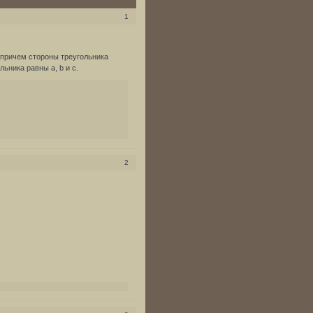
1
 причем стороны треугольника
ьника равны a, b и c.
2