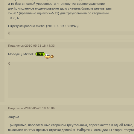
а то был в полной уверенности, что получил верное уравнение
для k, численное моделирование дало сначала близкие результаты
х=5.07 (правильно однако х=5.11) для треугольника со сторонами
10, 8, 6.
Отредактировано michel (2010-05-23 18:38:46)
0
Поделиться
2010-05-23 18:44:33
Молодец, Michel!
0
Поделиться
2010-05-23 18:46:06
Задача.
Три прямые, параллельные сторонам треугольника, пересекаются в одной точке,
высекают на этих прямых отрезки длиной x. Найдите x, если длины сторон треугол