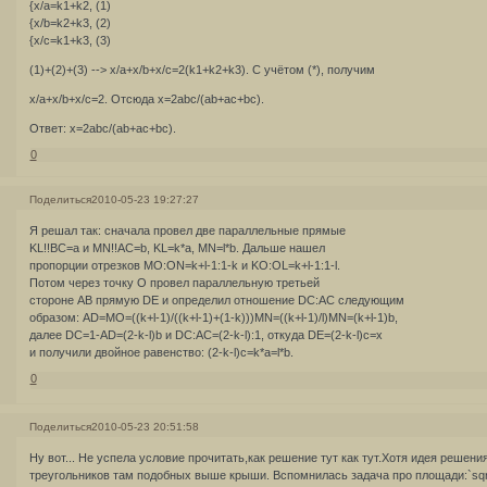
{x/a=k1+k2, (1)
{x/b=k2+k3, (2)
{x/c=k1+k3, (3)
(1)+(2)+(3) --> x/a+x/b+x/c=2(k1+k2+k3). С учётом (*), получим
x/a+x/b+x/c=2. Отсюда x=2abc/(ab+ac+bc).
Ответ: x=2abc/(ab+ac+bc).
0
Поделиться
2010-05-23 19:27:27
Я решал так: сначала провел две параллельные прямые
KL!!BC=a и MN!!AC=b, KL=k*a, MN=l*b. Дальше нашел
пропорции отрезков MO:ON=k+l-1:1-k и KO:OL=k+l-1:1-l.
Потом через точку О провел параллельную третьей
стороне АВ прямую DE и определил отношение DC:AC следующим
образом: AD=MO=((k+l-1)/((k+l-1)+(1-k)))MN=((k+l-1)/l)MN=(k+l-1)b,
далее DC=1-AD=(2-k-l)b и DC:AC=(2-k-l):1, откуда DE=(2-k-l)c=х
и получили двойное равенство: (2-k-l)c=k*a=l*b.
0
Поделиться
2010-05-23 20:51:58
Ну вот... Не успела условие прочитать,как решение тут как тут.Хотя идея решени
треугольников там подобных выше крыши. Вспомнилась задача про площади:`sqr