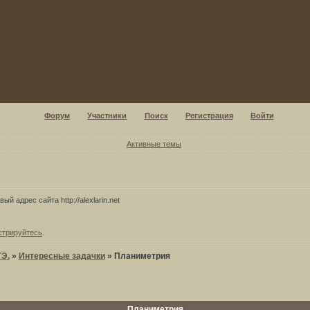
Форум
Участники
Поиск
Регистрация
Войти
Активные темы
ый адрес сайта http://alexlarin.net
стрируйтесь
.
ГЭ.
»
Интересные задачки
»
Планиметрия
Планиметрия