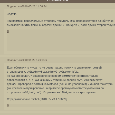
Поделиться
2010-05-23 11:06:24
Задача.
Три прямые, параллельные сторонам треугольника, пересекаются в одной точке,
высекают на этих прямых отрезки длиной x. Найдите x, если длины сторон треугол
0
Поделиться
2010-05-23 17:05:36
Если обозначить k=x/a, то не очень трудно получить уравнение третьей
степени для k: a^2(a+b)k^3-ab(a+b)k^2+b^2(a+c)k-b^2c,
но как его решать? Уравнение не совсем симметрично относительно
перестановки a, b, c. Однако симметричным должен быть уже результат
для a*k. Проверял с помощью Mathcad (решение уравнения) и Живой геометрии
(конкретное моделирование на примере прямоугольного треугольника со
сторонами a=10, b=8, c=6). Результат х=5.074 для всех трех прямых.
Отредактировано michel (2010-05-23 17:06:20)
0