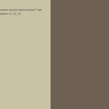
секают внутри треугольника T три
рямых L1, L2, L3.