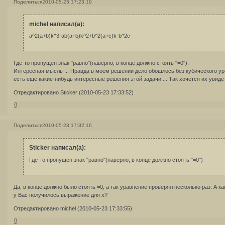
Поделиться
2010-05-23 17:23:19
michel написал(а):
a^2(a+b)k^3-ab(a+b)k^2+b^2(a+c)k-b^2c
Где-то пропущен знак "равно"(наверно, в конце должно стоять "=0").
Интересная мысль ... Правда в моём решении дело обошлось без кубического ура
есть ещё какие-нибудь интересные решения этой задачи ... Так хочется их увидеть
Отредактировано Sticker (2010-05-23 17:33:52)
0
Поделиться
2010-05-23 17:32:16
Sticker написал(а):
Где-то пропущен знак "равно"(наверно, в конце должно стоять "=0")
Да, в конце должно было стоять =0, а так уравнение проверял несколько раз. А ка
у Вас получилось выражение для х?
Отредактировано michel (2010-05-23 17:33:55)
0