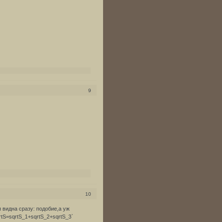
9
10
я видна сразу: подобие,а уж
tS=sqrtS_1+sqrtS_2+sqrtS_3`