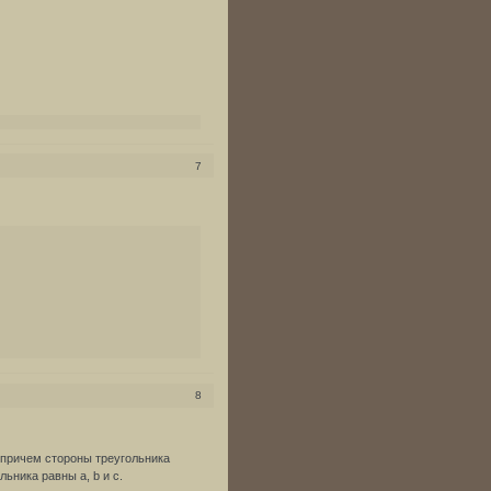
7
8
 причем стороны треугольника
ьника равны a, b и c.