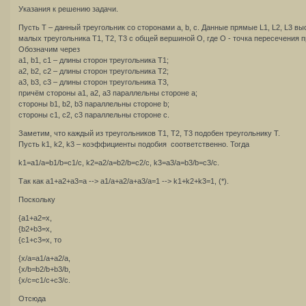
Указания к решению задачи.
Пусть T – данный треугольник со сторонами a, b, c. Данные прямые L1, L2, L3 вы
малых треугольника T1, T2, T3 с общей вершиной O, где O - точка пересечения п
Обозначим через
a1, b1, c1 – длины сторон треугольника T1;
a2, b2, c2 – длины сторон треугольника T2;
a3, b3, c3 – длины сторон треугольника T3,
причём стороны a1, a2, a3 параллельны стороне a;
стороны b1, b2, b3 параллельны стороне b;
стороны c1, c2, c3 параллельны стороне c.
Заметим, что каждый из треугольников T1, T2, T3 подобен треугольнику T.
Пусть k1, k2, k3 – коэффициенты подобия соответственно. Тогда
k1=a1/a=b1/b=c1/c, k2=a2/a=b2/b=c2/c, k3=a3/a=b3/b=c3/c.
Так как a1+a2+a3=a --> a1/a+a2/a+a3/a=1 --> k1+k2+k3=1, (*).
Поскольку
{a1+a2=x,
{b2+b3=x,
{c1+c3=x, то
{x/a=a1/a+a2/a,
{x/b=b2/b+b3/b,
{x/c=c1/c+c3/c.
Отсюда