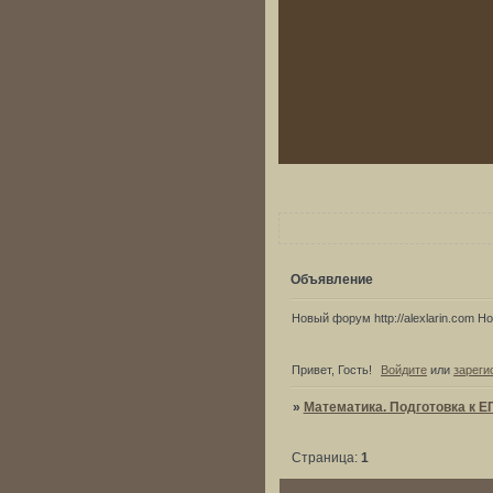
Объявление
Новый форум http://alexlarin.com Нов
Привет, Гость!
Войдите
или
зареги
»
Математика. Подготовка к Е
Страница:
1