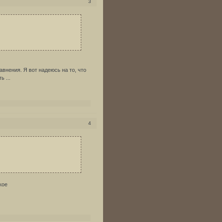
3
внения. Я вот надеюсь на то, что
 ...
4
кое