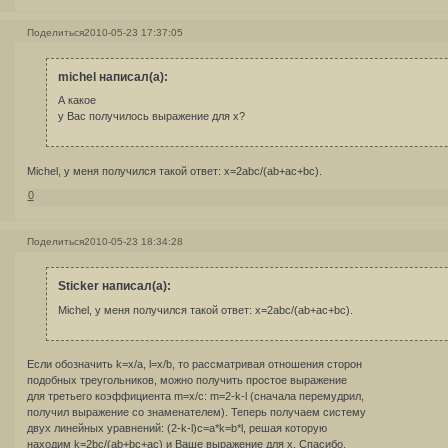
Поделиться
2010-05-23 17:37:05
michel написал(а):
А какое
у Вас получилось выражение для х?
Michel, у меня получился такой ответ: x=2abc/(ab+ac+bc).
0
Поделиться
2010-05-23 18:34:28
Sticker написал(а):
Michel, у меня получился такой ответ: x=2abc/(ab+ac+bc).
Если обозначить k=x/a, l=x/b, то рассматривая отношения сторон
подобных треугольников, можно получить простое выражение
для третьего коэффициента m=x/c: m=2-k-l (сначала перемудрил,
получил выражение со знаменателем). Теперь получаем систему
двух линейных уравнений: (2-k-l)c=a*k=b*l, решая которую
находим k=2bc/(ab+bc+ac) и Ваше выражение для х. Спасибо,