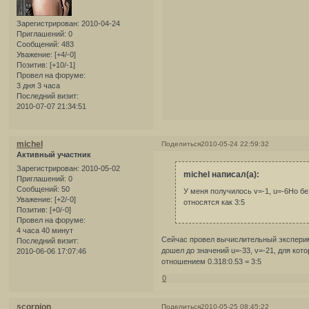
Зарегистрирован
: 2010-04-24
Приглашений:
0
Сообщений:
483
Уважение:
[+4/-0]
Позитив:
[+10/-1]
Провел на форуме:
3 дня 3 часа
Последний визит:
2010-07-07 21:34:51
michel
Поделиться
2010-05-24 22:59:32
Активный участник
Зарегистрирован
: 2010-05-02
michel написал(а):
Приглашений:
0
Сообщений:
50
У меня получилось v=-1, u=-6Но бе
Уважение:
[+2/-0]
относятся как 3:5
Позитив:
[+0/-0]
Провел на форуме:
4 часа 40 минут
Сейчас провел вычислительный экспериме
Последний визит:
дошел до значений u=-33, v=-21, для ко
2010-06-06 17:07:46
отношением 0.318:0.53 = 3:5
0
scorpion
Поделиться
2010-05-25 08:45:22