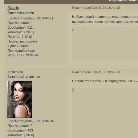
ALarin
Поделиться
2010-05-23 18:40:19
Администратор
Найдите наибольшие целочисленные значе
Зарегистрирован
: 2010-04-11
выполняется ровно при четырех различных
Приглашений:
0
Сообщений:
611
0
Уважение:
[+9/-1]
Позитив:
[+6/-0]
Провел на форуме:
4 дня 7 часов
Последний визит:
2011-08-17 20:01:44
scorpion
Поделиться
2010-05-23 20:47:16
Активный участник
Получаются огромные отрицательные числ
0
Зарегистрирован
: 2010-04-24
Приглашений:
0
Сообщений:
483
Уважение:
[+4/-0]