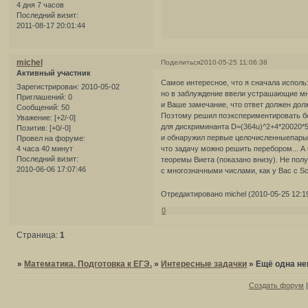
4 дня 7 часов
Последний визит:
2011-08-17 20:01:44
michel
Поделиться
2010-05-25 11:06:38
Активный участник
Самое интересное, что я сначала исполь
Зарегистрирован
: 2010-05-02
но в заблуждение ввели устрашающие м
Приглашений:
0
и Ваше замечание, что ответ должен дол
Сообщений:
50
Поэтому решил поэкспериментировать бе
Уважение:
[+2/-0]
для дискриминанта D=(364u)^2+4*20020*5
Позитив:
[+0/-0]
и обнаружил первые целочисленныепары (u,v
Провел на форуме:
4 часа 40 минут
что задачу можно решить перебором... А
Последний визит:
теоремы Виета (показано внизу). Не по
2010-06-06 17:07:46
с многозначными числами, как у Вас с S
Отредактировано michel (2010-05-25 12:1
0
Страница:
1
»
Математика. Подготовка к ЕГЭ.
»
Интересные задачки
»
Ещё одна не
Создать форум