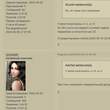
Зарегистрирован
: 2010-05-02
ALarin написал(а):
Приглашений:
0
Сообщений:
50
Ну, не такие уж и огромные
Уважение:
[+2/-0]
Позитив:
[+0/-0]
Провел на форуме:
У меня получилось v=-1, u=-6
4 часа 40 минут
Но без учета последнего условия задачи 
Последний визит:
параметра а относятся как 3:5.
2010-06-06 17:07:46
Отредактировано michel (2010-05-24 22:0
0
scorpion
Поделиться
2010-05-24 21:45:35
Активный участник
michel написал(а):
У меня получилось v=-6, u=-1
При этих значениях отрицательный диск
0
Зарегистрирован
: 2010-04-24
Приглашений:
0
Сообщений:
483
Уважение:
[+4/-0]
Позитив:
[+10/-1]