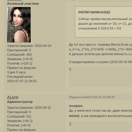
Активный участник
michel написал(а):
Сейчас провел вычислительный экс
дошел до значений u=-33, v=-21, 
отношением 0.318:0.53 = 3:5
Да тут все просто: теорема Виета.Если у
Зарегистрирован
: 2010-04-24
a_2=>a_1^2/a_2^2=9/25 =>34/9a_1^2=-364u
Приглашений:
0
А дальше использую целочисленность u,v
Сообщений:
483
Уважение:
[+4/-0]
Отредактировано scorpion (2010-05-25 08
Позитив:
[+10/-1]
Провел на форуме:
0
3 дня 3 часа
Последний визит:
2010-07-07 21:34:51
ALarin
Поделиться
2010-05-25 10:06:20
Администратор
scorpion
Зарегистрирован
: 2010-04-11
Да, у меня всё точно так же, даже неин
Приглашений:
0
michel
, а как проводился вычислительн
Сообщений:
611
Уважение:
[+9/-1]
0
Позитив:
[+6/-0]
Провел на форуме: