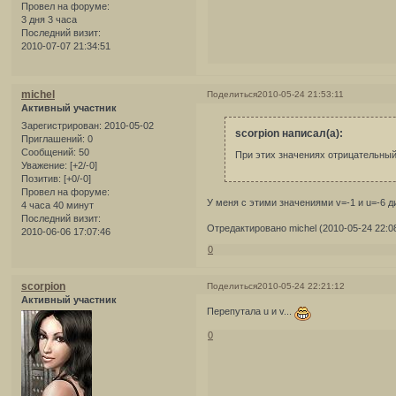
Провел на форуме:
3 дня 3 часа
Последний визит:
2010-07-07 21:34:51
michel
Поделиться
2010-05-24 21:53:11
Активный участник
Зарегистрирован
: 2010-05-02
scorpion написал(а):
Приглашений:
0
Сообщений:
50
При этих значениях отрицательны
Уважение:
[+2/-0]
Позитив:
[+0/-0]
Провел на форуме:
У меня с этими значениями v=-1 и u=-6 
4 часа 40 минут
Последний визит:
Отредактировано michel (2010-05-24 22:0
2010-06-06 17:07:46
0
scorpion
Поделиться
2010-05-24 22:21:12
Активный участник
Перепутала u и v...
0