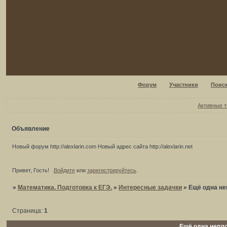
Форум
Участники
Поис
Активные 
Объявление
Новый форум http://alexlarin.com Новый адрес сайта http://alexlarin.net
Привет, Гость!
Войдите
или
зарегистрируйтесь
.
»
Математика. Подготовка к ЕГЭ.
»
Интересные задачки
»
Ещё одна не
Страница:
1
Ещё одна непл