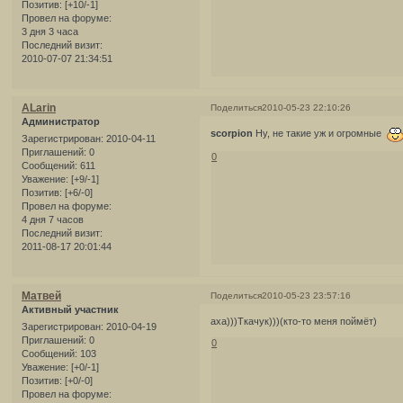
Позитив:
[+10/-1]
Провел на форуме:
3 дня 3 часа
Последний визит:
2010-07-07 21:34:51
ALarin
Поделиться
2010-05-23 22:10:26
Администратор
scorpion
Ну, не такие уж и огромные
Зарегистрирован
: 2010-04-11
Приглашений:
0
0
Сообщений:
611
Уважение:
[+9/-1]
Позитив:
[+6/-0]
Провел на форуме:
4 дня 7 часов
Последний визит:
2011-08-17 20:01:44
Матвей
Поделиться
2010-05-23 23:57:16
Активный участник
аха)))Ткачук)))(кто-то меня поймёт)
Зарегистрирован
: 2010-04-19
Приглашений:
0
0
Сообщений:
103
Уважение:
[+0/-1]
Позитив:
[+0/-0]
Провел на форуме: