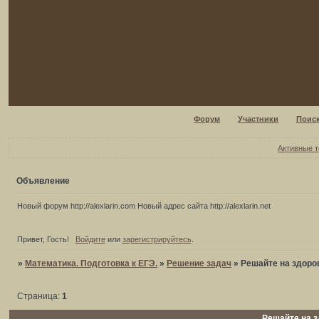
Форум
Участники
Поис
Активные 
Объявление
Новый форум http://alexlarin.com Новый адрес сайта http://alexlarin.net
Привет, Гость!
Войдите
или
зарегистрируйтесь
.
»
Математика. Подготовка к ЕГЭ.
»
Решение задач
»
Решайте на здоро
Страница:
1
Решайте на 