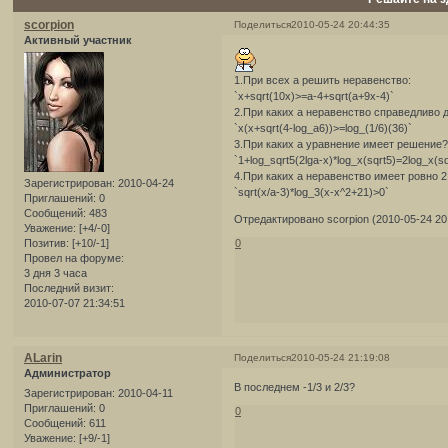
scorpion
Поделиться
2010-05-24 20:44:35
Активный участник
1.При всех а решить неравенство:
`x+sqrt(10x)>=a-4+sqrt(a+9x-4)`
2.При каких а неравенство справедливо 
`x(x+sqrt(4-log_a6))>=log_(1/6)(36)`
3.При каких а уравнение имеет решение
`1+log_sqrt5(2lga-x)*log_x(sqrt5)=2log_x(sq
4.При каких а неравенство имеет ровно 
Зарегистрирован
: 2010-04-24
`sqrt(x/a-3)*log_3(x-x^2+21)>0`
Приглашений:
0
Сообщений:
483
Отредактировано scorpion (2010-05-24 20
Уважение:
[+4/-0]
0
Позитив:
[+10/-1]
Провел на форуме:
3 дня 3 часа
Последний визит:
2010-07-07 21:34:51
ALarin
Поделиться
2010-05-24 21:19:08
Администратор
В последнем -1/3 и 2/3?
Зарегистрирован
: 2010-04-11
Приглашений:
0
0
Сообщений:
611
Уважение:
[+9/-1]