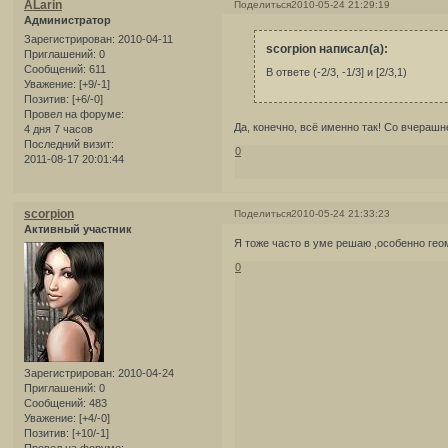
ALarin
Поделиться
2010-05-24 21:29:19
Администратор
Зарегистрирован
: 2010-04-11
scorpion написал(а):
Приглашений:
0
Сообщений:
611
В ответе (-2/3, -1/3] и [2/3,1)
Уважение:
[+9/-1]
Позитив:
[+6/-0]
Провел на форуме:
Да, конечно, всё именно так! Со вчерашн
4 дня 7 часов
Последний визит:
0
2011-08-17 20:01:44
scorpion
Поделиться
2010-05-24 21:33:23
Активный участник
Я тоже часто в уме решаю ,особенно гео
0
Зарегистрирован
: 2010-04-24
Приглашений:
0
Сообщений:
483
Уважение:
[+4/-0]
Позитив:
[+10/-1]
Провел на форуме: