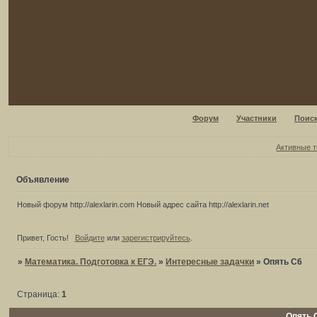
Форум
Участники
Поис
Активные 
Объявление
Новый форум http://alexlarin.com Новый адрес сайта http://alexlarin.net
Привет, Гость!
Войдите
или
зарегистрируйтесь
.
»
Математика. Подготовка к ЕГЭ.
»
Интересные задачки
»
Опять С6
Страница:
1
Опять 