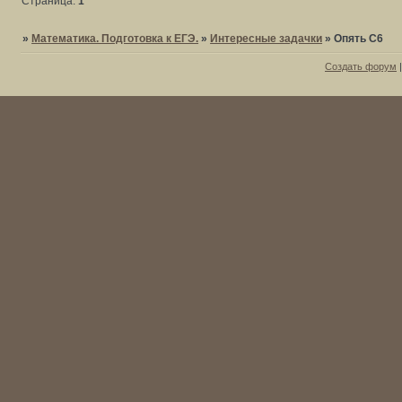
Страница:
1
»
Математика. Подготовка к ЕГЭ.
»
Интересные задачки
»
Опять С6
Создать форум