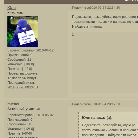
Юля
Поделиться
2010-05-24 22:34:20
Участник
Подскажите, пожалуйста, идею решения 
трехзначными числами и написал одно ше
Найдите эти числа.
0
Зарегистрирован
: 2010-04-12
Приглашений:
0
Сообщений:
21
Уважение:
[+0/-0]
Позитив:
[+1/-0]
Провел на форуме:
12 часов 56 минут
Последний визит:
2011-06-20 00:24:31
michel
Поделиться
2010-05-24 23:17:20
Активный участник
Зарегистрирован
: 2010-05-02
Юля написал(а):
Приглашений:
0
Сообщений:
50
Подскажите, пожалуйста, идею реш
Уважение:
[+2/-0]
трехзначными числами и написал о
Позитив:
[+0/-0]
произведения. Найдите эти числа
Провел на форуме: