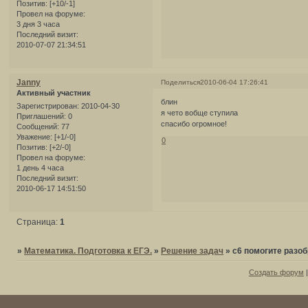
Позитив:
[+10/-1]
Провел на форуме:
3 дня 3 часа
Последний визит:
2010-07-07 21:34:51
Janny
Поделиться
2010-06-04 17:26:41
Активный участник
блин
Зарегистрирован
: 2010-04-30
я чето вобще ступила
Приглашений:
0
спасибо огромное!
Сообщений:
77
Уважение:
[+1/-0]
0
Позитив:
[+2/-0]
Провел на форуме:
1 день 4 часа
Последний визит:
2010-06-17 14:51:50
Страница:
1
»
Математика. Подготовка к ЕГЭ.
»
Решение задач
»
с6 помогите разо
Создать форум