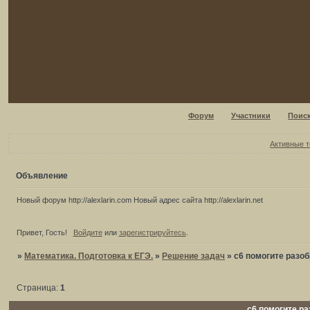
Форум
Участники
Поис
Активные 
Объявление
Новый форум http://alexlarin.com Новый адрес сайта http://alexlarin.net
Привет, Гость!
Войдите
или
зарегистрируйтесь
.
»
Математика. Подготовка к ЕГЭ.
»
Решение задач
»
с6 помогите разо
Страница:
1
с6 помогите ра