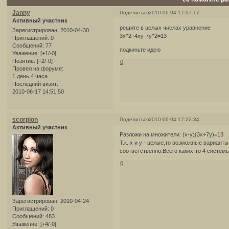
Janny
Поделиться
2010-06-04 17:07:17
Активный участник
решите в целых числах уравнение
Зарегистрирован
: 2010-04-30
3x^2+4xy-7y^2=13
Приглашений:
0
Сообщений:
77
подкиньте идею
Уважение:
[+1/-0]
Позитив:
[+2/-0]
0
Провел на форуме:
1 день 4 часа
Последний визит:
2010-06-17 14:51:50
scorpion
Поделиться
2010-06-04 17:22:34
Активный участник
Разложи на множители: (х-у)(3х+7у)=13
Т.к. х и у - целые,то возможные варианты
соответственно.Всего каких-то 4 системы
0
Зарегистрирован
: 2010-04-24
Приглашений:
0
Сообщений:
483
Уважение:
[+4/-0]