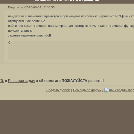
Поделиться
2010-06-04 17:40:55
найдите все значения параметра а,при каждом из которых неравенство 3-|x-a|>x^
отрицательное решение
найти все такие значения параметра а, для которых наименьшее значение функции 
положительным
заранее огромное спасибо!!
0
ГЭ.
»
Решение задач
»
c5 помогите ПОЖАЛУЙСТА решить!!
Создать форум
|
Помощь по форуму