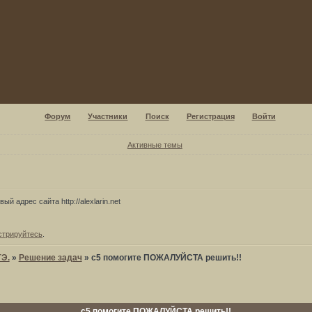
Форум
Участники
Поиск
Регистрация
Войти
Активные темы
ый адрес сайта http://alexlarin.net
стрируйтесь
.
ГЭ.
»
Решение задач
»
c5 помогите ПОЖАЛУЙСТА решить!!
c5 помогите ПОЖАЛУЙСТА решить!!