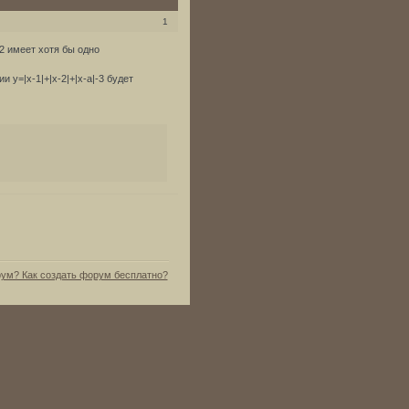
1
2 имеет хотя бы одно
у=|х-1|+|х-2|+|х-а|-3 будет