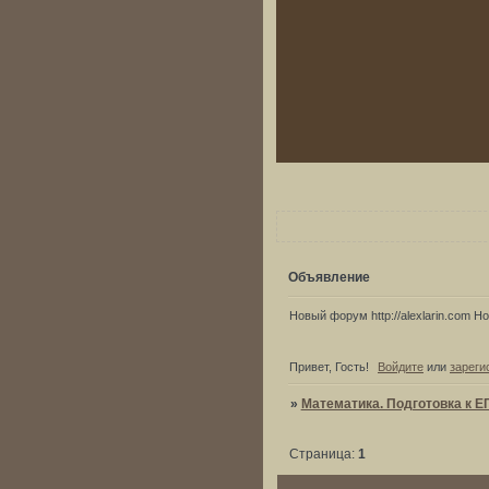
Объявление
Новый форум http://alexlarin.com Нов
Привет, Гость!
Войдите
или
зареги
»
Математика. Подготовка к Е
Страница:
1