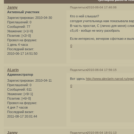
Janny
Поделиться
2010-06-04 17:46:06
Активный участник
Кто о ней слышал?
Зарегистрирован
: 2010-04-30
сегодня учительница нам показывала вар
Приглашений:
0
В-часть простая, С (лично для меня) сл
Сообщений:
77
с5,с6 - вобще не могу разобрать
Уважение:
[+1/-0]
Позитив:
[+2/-0]
Если интересно, вечером сфоткаю и выло
Провел на форуме:
1 день 4 часа
0
Последний визит:
2010-06-17 14:51:50
ALarin
Поделиться
2010-06-04 17:56:15
Администратор
Вот здесь
http://www.alexlarin.narod.ru/eg
Зарегистрирован
: 2010-04-11
Приглашений:
0
0
Сообщений:
611
Уважение:
[+9/-1]
Позитив:
[+6/-0]
Провел на форуме:
4 дня 7 часов
Последний визит:
2011-08-17 20:01:44
Janny
Поделиться
2010-06-04 18:01:13