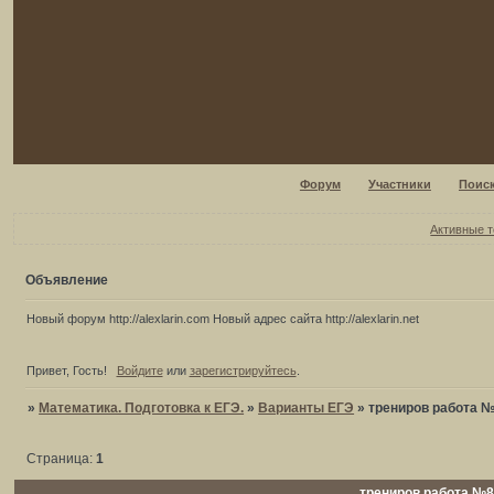
Форум
Участники
Поис
Активные 
Объявление
Новый форум http://alexlarin.com Новый адрес сайта http://alexlarin.net
Привет, Гость!
Войдите
или
зарегистрируйтесь
.
»
Математика. Подготовка к ЕГЭ.
»
Варианты ЕГЭ
»
трениров работа №
Страница:
1
трениров работа №8