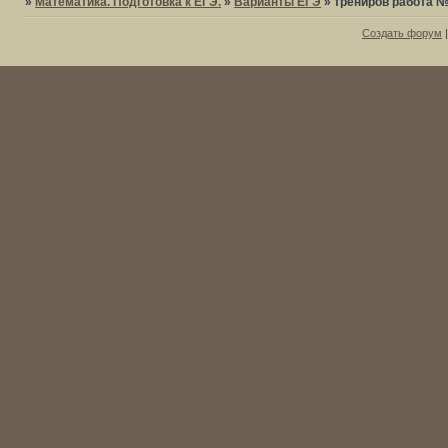
»
Математика. Подготовка к ЕГЭ.
»
Варианты ЕГЭ
»
трениров работа №
Создать форум