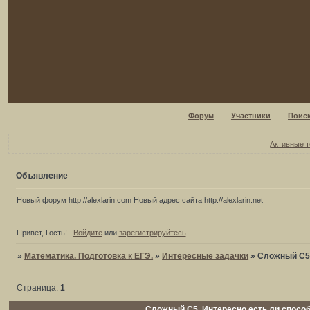
Форум
Участники
Поис
Активные 
Объявление
Новый форум http://alexlarin.com Новый адрес сайта http://alexlarin.net
Привет, Гость!
Войдите
или
зарегистрируйтесь
.
»
Математика. Подготовка к ЕГЭ.
»
Интересные задачки
»
Сложный С5.
Страница:
1
Сложный С5..Интересно есть ли способ 