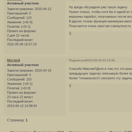
Активный участник
Ну вроде обсуждали уже такую задачу.
Зарегистрирован
: 2010-04-12
Нужно только, чтобы хотя бы в одной из 
Приглашений:
0
вершины парабол, получаемых после воз
Сообщений:
123
В других точках функция минимума имет
Уважение:
[+6/-0]
Получается очень простая совокупность
Позитив:
[+3/-1]
Провел на форуме:
0
2 дня 12 часов
Последний визит:
2011-05-08 16:57:19
Матвей
Поделиться
2010-06-10 01:15:54
Активный участник
Спасибо Максим!!Дело в том,что это реш
Зарегистрирован
: 2010-04-19
предыдущих задачах описывало более про
Приглашений:
0
более "гениального') смотрите эту задач
Сообщений:
103
Уважение:
[+0/-1]
0
Позитив:
[+0/-0]
Провел на форуме:
23 часа 12 минут
Последний визит:
2010-06-12 14:08:54
Страница:
1