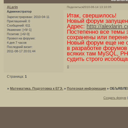
ALarin
Поделиться
2010-06-14 13:10:05
Администратор
Итак, свершилось!
Зарегистрирован
: 2010-04-11
Новый форум запущен
Приглашений:
0
Адрес:
http://alexlarin.
Сообщений:
611
Уважение:
[+9/-1]
Постепенно все темы з
Позитив:
[+6/-0]
сохранены или перене
Провел на форуме:
Новый форум еще не о
4 дня 7 часов
в разработке форумов
Последний визит:
2011-08-17 20:01:44
всяких там MySQL, PH
судить строго исообща
0
Страница:
1
»
Математика. Подготовка к ЕГЭ.
»
Полезная информация
»
ОБЪЯВЛЕ
Создать форум