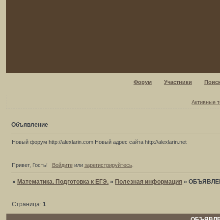
Форум
Участники
Поис
Активные 
Объявление
Новый форум http://alexlarin.com Новый адрес сайта http://alexlarin.net
Привет, Гость!
Войдите
или
зарегистрируйтесь
.
»
Математика. Подготовка к ЕГЭ.
»
Полезная информация
»
ОБЪЯВЛЕ
Страница:
1
ОБЪЯВЛ