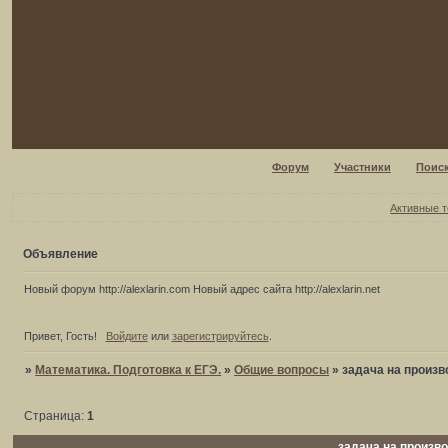
Форум
Участники
Поис
Активные 
Объявление
Новый форум http://alexlarin.com Новый адрес сайта http://alexlarin.net
Привет, Гость!
Войдите
или
зарегистрируйтесь
.
»
Математика. Подготовка к ЕГЭ.
»
Общие вопросы
»
задача на произ
Страница:
1
задача на произв