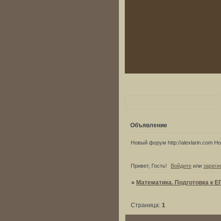
Объявление
Новый форум http://alexlarin.com Нов
Привет, Гость!
Войдите
или
зареги
»
Математика. Подготовка к Е
Страница:
1