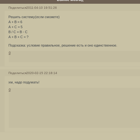
Поделиться
2011-04-10 19:51:26
Решить систему(если сможете)
А + В = 6
А + С = 5
В / С = B - C
А + В + С = ?
Подсказка: условие правильное, решение есть и оно единственное.
0
Поделиться
2020-02-15 22:18:14
хм, надо подумать!
0