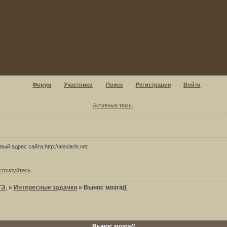
Форум
Участники
Поиск
Регистрация
Войти
Активные темы
ый адрес сайта http://alexlarin.net
стрируйтесь
.
ГЭ.
»
Интересные задачки
»
Вынос мозга((
Вынос мозга((