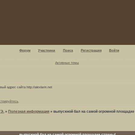
Форум
Участники
Поиск
Регистрация
Войти
Активные темы
ый адрес сайта http://alexlarin.net
стрируйтесь
.
ГЭ.
»
Полезная информация
»
выпускной бал на самой огромной площадке
выпускной бал на самой огромной площадке страны!