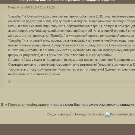
Поделиться
2011-10-05 14:34:23
"Евробал" в Олимпийском стал самым ярким событием 2011 года, перевернувши
учителей и родителей о том, как должен выглядеть Выпускной бал. Молодая твор
жизнь в стены самого масштабного Спорткомплекса страны, создав в нем гранди
атмосферой, клубной музыкой и потрясающей кухней. А гигантский ледовый като
до самого утра, превратил "Евробал" в уникальный проект, не имеющий аналогов н
"Евробал" - это целый мир, проект, развивающийся в течение учебного года, уча
новые и новые выпускники. Следите за новостями Выпускного в Олимпийском сез
Ищите наши группы в социальных сетях, читайте отзывы на молодежных интерн
форумах родителей, и вы поймете, что "Евробал" вне конкуренции.
С нашего бала уходят с подарками, выигрывают призы, становятся Ведущими и 
Смотрите прямую трансляцию мероприятия в интернете! Голосуйте за Короля и К
Торопитесь с покупкой билетов! Количество мест ограничено! Сделайте правиль
выпускной на "5+" вместе с нами!
0
ГЭ.
»
Полезная информация
»
выпускной бал на самой огромной площадке
Создать форум
|
Помощь по форуму