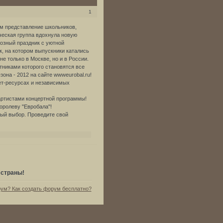
1
м представление школьников,
ческая группа вдохнула новую
озный праздник с уютной
к, на котором выпускники катались
е только в Москве, но и в России.
стниками которого становятся все
она - 2012 на сайте wwweurobal.ru!
ет-ресурсах и независимых
артистами концертной программы!
оролеву "Евробала"!
ный выбор. Проведите свой
 страны!