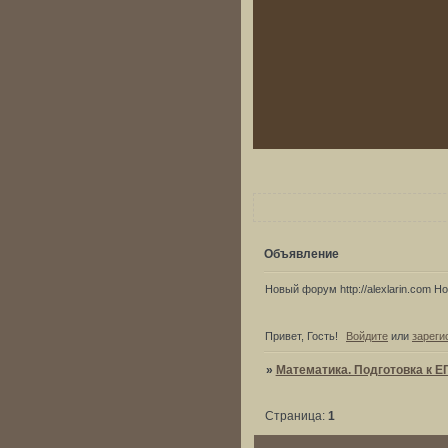
Объявление
Новый форум http://alexlarin.com Нов
Привет, Гость!
Войдите
или
зареги
»
Математика. Подготовка к Е
Страница:
1