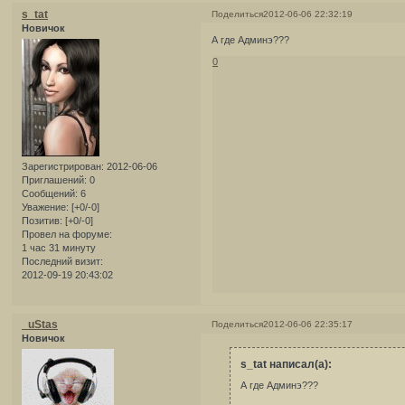
s_tat
Поделиться
2012-06-06 22:32:19
Новичок
А где Админэ???
0
Зарегистрирован
: 2012-06-06
Приглашений:
0
Сообщений:
6
Уважение:
[+0/-0]
Позитив:
[+0/-0]
Провел на форуме:
1 час 31 минуту
Последний визит:
2012-09-19 20:43:02
_uStas
Поделиться
2012-06-06 22:35:17
Новичок
s_tat написал(а):
А где Админэ???