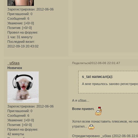
Зарегистрирован
: 2012-06-06
Приглашений:
0
Сообщений:
6
Уважение:
[+0/-0]
Позитив:
[+0/-0]
Провел на форуме:
1 час 31 минуту
Последний визит:
2012-09-19 20:43:02
_uStas
Поделиться
2012-06-06 22:01:47
Новичок
s_tat написал(а):
А мне пришлось заново регистриро
А я uStas...
Зарегистрирован
: 2012-06-06
Всем привет.
Приглашений:
0
Сообщений:
6
Уважение:
[+0/-0]
Хотел всем понаставить плюсиков, но но
Позитив:
[+0/-0]
утратил...
Провел на форуме:
42 минуты
Отредактировано _uStas (2012-06-06 22:0