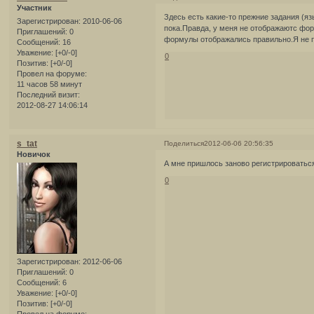
Участник
Здесь есть какие-то прежние задания (я
Зарегистрирован
: 2010-06-06
пока.Правда, у меня не отображаютс фор
Приглашений:
0
формулы отображались правильно.Я не п
Сообщений:
16
Уважение:
[+0/-0]
0
Позитив:
[+0/-0]
Провел на форуме:
11 часов 58 минут
Последний визит:
2012-08-27 14:06:14
s_tat
Поделиться
2012-06-06 20:56:35
Новичок
А мне пришлось заново регистрироваться
0
Зарегистрирован
: 2012-06-06
Приглашений:
0
Сообщений:
6
Уважение:
[+0/-0]
Позитив:
[+0/-0]