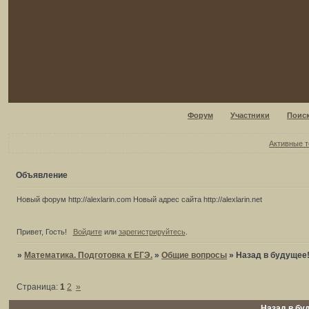
Форум
Участники
Поис
Активные 
Объявление
Новый форум http://alexlarin.com Новый адрес сайта http://alexlarin.net
Привет, Гость!
Войдите
или
зарегистрируйтесь
.
»
Математика. Подготовка к ЕГЭ.
»
Общие вопросы
»
Назад в будущее
Страница:
1
2
»
Назад в бу