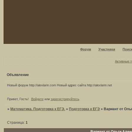
Форум
Участники
Поис
Активные 
Объявление
Новый форум http://alexlarin.com Новый адрес сайта http://alexlarin.net
Привет, Гость!
Войдите
или
зарегистрируйтесь
.
»
Математика. Подготовка к ЕГЭ.
»
Подготовка к ЕГЭ
»
Вариант от Оль
Страница:
1
Вариант от Ольги Алек