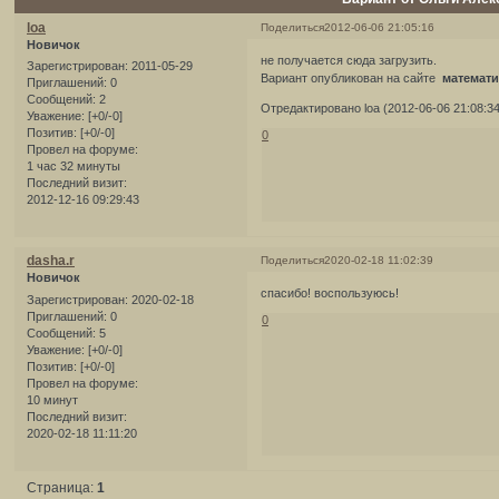
loa
Поделиться
2012-06-06 21:05:16
Новичок
не получается сюда загрузить.
Зарегистрирован
: 2011-05-29
Вариант опубликован на сайте
математ
Приглашений:
0
Сообщений:
2
Отредактировано loa (2012-06-06 21:08:34
Уважение:
[+0/-0]
Позитив:
[+0/-0]
0
Провел на форуме:
1 час 32 минуты
Последний визит:
2012-12-16 09:29:43
dasha.r
Поделиться
2020-02-18 11:02:39
Новичок
спасибо! воспользуюсь!
Зарегистрирован
: 2020-02-18
Приглашений:
0
0
Сообщений:
5
Уважение:
[+0/-0]
Позитив:
[+0/-0]
Провел на форуме:
10 минут
Последний визит:
2020-02-18 11:11:20
Страница:
1