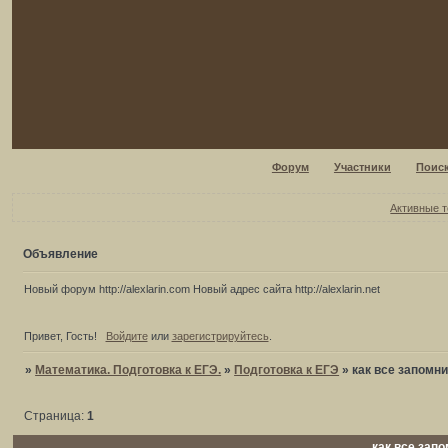
Форум
Участники
Поис
Активные 
Объявление
Новый форум http://alexlarin.com Новый адрес сайта http://alexlarin.net
Привет, Гость!
Войдите
или
зарегистрируйтесь
.
»
Математика. Подготовка к ЕГЭ.
»
Подготовка к ЕГЭ
»
как все запомни
Страница:
1
как все запо