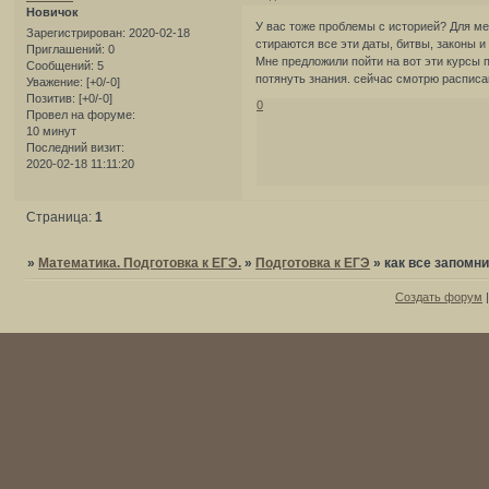
Новичок
У вас тоже проблемы с историей? Для ме
Зарегистрирован
: 2020-02-18
стираются все эти даты, битвы, законы и 
Приглашений:
0
Мне предложили пойти на вот эти курсы 
Сообщений:
5
потянуть знания. сейчас смотрю расписан
Уважение:
[+0/-0]
Позитив:
[+0/-0]
0
Провел на форуме:
10 минут
Последний визит:
2020-02-18 11:11:20
Страница:
1
»
Математика. Подготовка к ЕГЭ.
»
Подготовка к ЕГЭ
»
как все запомни
Создать форум