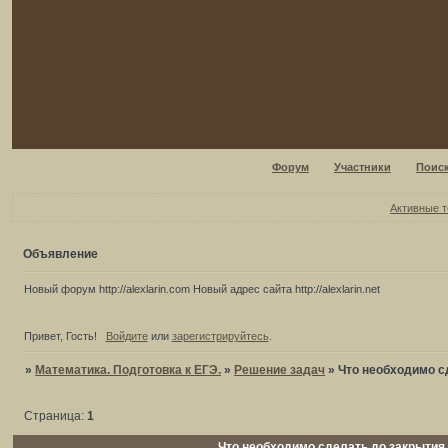
Форум
Участники
Поис
Активные 
Объявление
Новый форум http://alexlarin.com Новый адрес сайта http://alexlarin.net
Привет, Гость!
Войдите
или
зарегистрируйтесь
.
»
Математика. Подготовка к ЕГЭ.
»
Решение задач
»
Что необходимо с
Страница:
1
Что необходимо сделать до закрытия