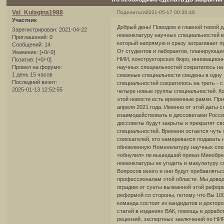
Val_Kulagina1988
Поделиться
2021-05-17 00:30:48
Участник
Добрый день! Поводом и главной темой д
Зарегистрирован
: 2021-04-22
номенклатуру научных специальностей в Р
Приглашений:
0
который напрямую и сразу затрагивает 
Сообщений:
14
От студентов и лаборантов, планирующих
Уважение:
[+0/-0]
НИИ, конструкторских бюро, инновацион
Позитив:
[+0/-0]
научных специальностей сократилось на 1
Провел на форуме:
1 день 15 часов
смежные специальности сведены в одну -
Последний визит:
специальностей сократилось на треть - с
2025-01-13 12:52:55
четыре новые группы специальностей. Ко
этой новости есть временные рамки. При
апреля 2021 года. Именно от этой даты с
взаимодействовать в диссоветами Росси
диссоветы будут закрыты и прекратят 
специальностей. Времени остается чуть 
соискателей, кто намеревался подавать 
обновленную Номенклатуру научных спец
«обнулил» ли вышедший приказ Минобрн
номенклатуры не угодить в макулатуру с
Вопросов много и они будут прибавлятьс
профессионалам этой области. Мы довед
оградим от суеты вызванной этой реформ
реформой со стороны, потому что Вы 100
команда состоит из кандидатов и доктор
статей в изданиях ВАК, помощь в дораб
рецензий, экспертных заключений по НИР