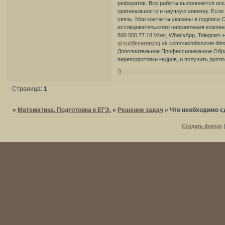
рефератов. Все работы выполняются иск
оригинальности и научную новизну. Если
связь. Мои контакты указаны в подписи
исследовательского направления компа
800 500 77 18 Viber, What’sApp, Telegram 
gl.su/dissertasing
vk.com/vashdissovet diss
Дополнительное Профессиональное Обра
переподготовки кадров, и получить дипло
0
Страница:
1
»
Математика. Подготовка к ЕГЭ.
»
Решение задач
»
Что необходимо с
Создать форум