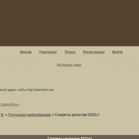
Форум
Участники
Поиск
Регистрация
Войти
Активные темы
ый адрес сайта http://alexlarin.net
стрируйтесь
.
ГЭ.
»
Полезная информация
»
Секреты рулетки 2021г!
Секреты рулетки 2021г!