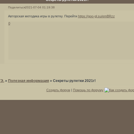
Поделиться
2021-07-04 01:19:38
Авторская методика игры в рулетку. Перейти
https://goo-gl.su/emBRzz
0
ГЭ.
»
Полезная информация
»
Секреты рулетки 2021г!
Создать форум
|
Помощь по форуму