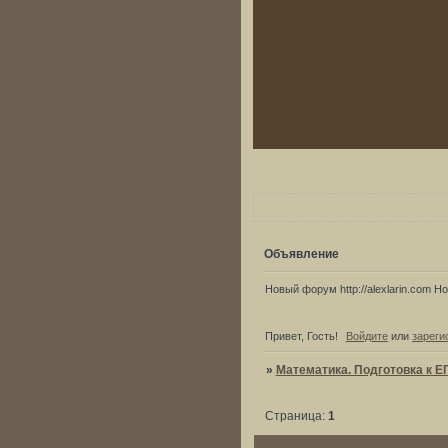
Объявление
Новый форум http://alexlarin.com Нов
Привет, Гость!
Войдите
или
зареги
»
Математика. Подготовка к Е
Страница:
1