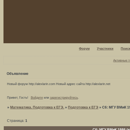
Форум
Участники
Поис
Активные 
Объявление
Новый форум http://alexlarin.com Новый адрес сайта http://alexlarin.net
Привет, Гость!
Войдите
или
зарегистрируйтесь
.
»
Математика. Подготовка к ЕГЭ.
»
Подготовка к ЕГЭ
»
С6: МГУ ВМиК 1
Страница:
1
С6: МГУ ВМиК 1986 (к