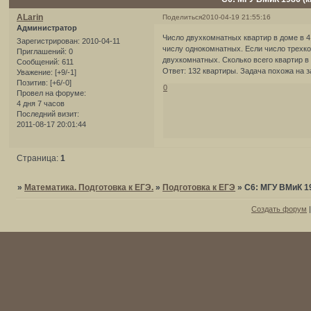
ALarin
Поделиться
2010-04-19 21:55:16
Администратор
Число двухкомнатных квартир в доме в 4
Зарегистрирован
: 2010-04-11
числу однокомнатных. Если число трехком
Приглашений:
0
двухкомнатных. Сколько всего квартир в 
Сообщений:
611
Ответ: 132 квартиры. Задача похожа на 
Уважение:
[+9/-1]
Позитив:
[+6/-0]
0
Провел на форуме:
4 дня 7 часов
Последний визит:
2011-08-17 20:01:44
Страница:
1
»
Математика. Подготовка к ЕГЭ.
»
Подготовка к ЕГЭ
»
С6: МГУ ВМиК 1
Создать форум