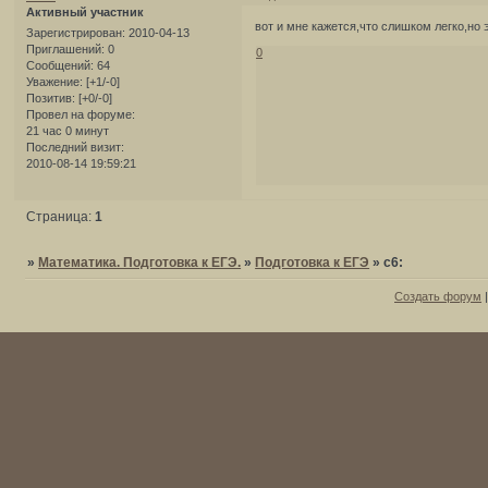
Активный участник
вот и мне кажется,что слишком легко,но э
Зарегистрирован
: 2010-04-13
Приглашений:
0
0
Сообщений:
64
Уважение:
[+1/-0]
Позитив:
[+0/-0]
Провел на форуме:
21 час 0 минут
Последний визит:
2010-08-14 19:59:21
Страница:
1
»
Математика. Подготовка к ЕГЭ.
»
Подготовка к ЕГЭ
»
с6:
Создать форум