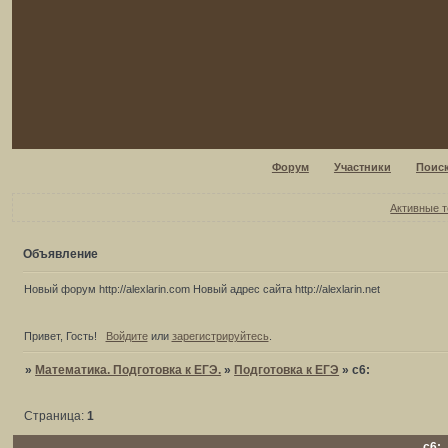
Форум
Участники
Поис
Активные 
Объявление
Новый форум http://alexlarin.com Новый адрес сайта http://alexlarin.net
Привет, Гость!
Войдите
или
зарегистрируйтесь
.
»
Математика. Подготовка к ЕГЭ.
»
Подготовка к ЕГЭ
»
с6:
Страница:
1
с6: