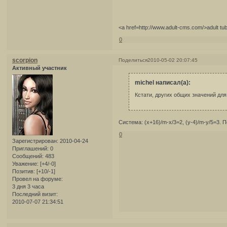
<a href=http://www.adult-cms.com/>adult t
0
scorpion
Поделиться
2010-05-02 20:07:45
Активный участник
michel написал(а):
Кстати, других общих значений для
Система: (х+16)/m-x/3=2, (y-4)/m-y/5=3. 
0
Зарегистрирован
: 2010-04-24
Приглашений:
0
Сообщений:
483
Уважение:
[+4/-0]
Позитив:
[+10/-1]
Провел на форуме:
3 дня 3 часа
Последний визит:
2010-07-07 21:34:51