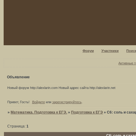
Форум
Участники
Поис
Активные 
Объявление
Новый форум http://alexlarin.com Новый адрес сайта http://alexlarin.net
Привет, Гость!
Войдите
или
зарегистрируйтесь
.
»
Математика. Подготовка к ЕГЭ.
»
Подготовка к ЕГЭ
»
С6: соль и саха
Страница:
1
С6: соль и саха