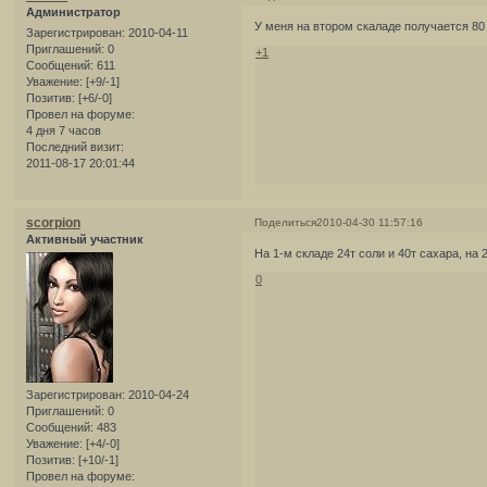
Администратор
У меня на втором скаладе получается 80
Зарегистрирован
: 2010-04-11
Приглашений:
0
+1
Сообщений:
611
Уважение:
[+9/-1]
Позитив:
[+6/-0]
Провел на форуме:
4 дня 7 часов
Последний визит:
2011-08-17 20:01:44
scorpion
Поделиться
2010-04-30 11:57:16
Активный участник
На 1-м складе 24т соли и 40т сахара, на 2
0
Зарегистрирован
: 2010-04-24
Приглашений:
0
Сообщений:
483
Уважение:
[+4/-0]
Позитив:
[+10/-1]
Провел на форуме: