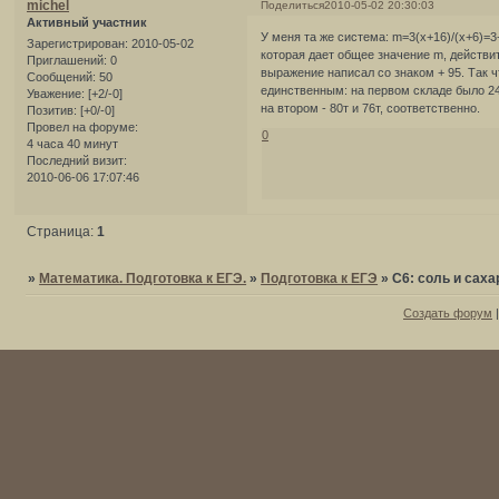
michel
Поделиться
2010-05-02 20:30:03
Активный участник
У меня та же система: m=3(x+16)/(x+6)=3+
Зарегистрирован
: 2010-05-02
которая дает общее значение m, действи
Приглашений:
0
выражение написал со знаком + 95. Так 
Сообщений:
50
единственным: на первом складе было 24 
Уважение:
[+2/-0]
на втором - 80т и 76т, соответственно.
Позитив:
[+0/-0]
Провел на форуме:
0
4 часа 40 минут
Последний визит:
2010-06-06 17:07:46
Страница:
1
»
Математика. Подготовка к ЕГЭ.
»
Подготовка к ЕГЭ
»
С6: соль и саха
Создать форум