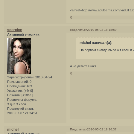
<a href=http://www.adult-cms.com/>adult t
0
scorpion
Поделиться
2010-05-02 18:18:50
Активный участник
michel написал(а):
На первом складе было 4 т соли и 2
4 не делится на3
0
Зарегистрирован
: 2010-04-24
Приглашений:
0
Сообщений:
483
Уважение:
[+4/-0]
Позитив:
[+10/-1]
Провел на форуме:
3 дня 3 часа
Последний визит:
2010-07-07 21:34:51
michel
Поделиться
2010-05-02 18:36:37
Активный участник