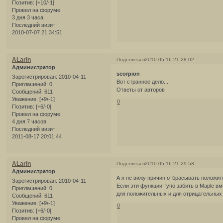
Позитив:
[+10/-1]
Провел на форуме:
3 дня 3 часа
Последний визит:
2010-07-07 21:34:51
ALarin
Поделиться
2010-05-16 21:28:02
Администратор
scorpion
Зарегистрирован
: 2010-04-11
Вот странное дело...
Приглашений:
0
Ответы от авторов
Сообщений:
611
Уважение:
[+9/-1]
0
Позитив:
[+6/-0]
Провел на форуме:
4 дня 7 часов
Последний визит:
2011-08-17 20:01:44
ALarin
Поделиться
2010-05-16 21:29:53
Администратор
А я не вижу причин отбрасывать положите
Зарегистрирован
: 2010-04-11
Если эти функции тупо забить в Maple в
Приглашений:
0
для положительных и для отрицательных 
Сообщений:
611
Уважение:
[+9/-1]
0
Позитив:
[+6/-0]
Провел на форуме: