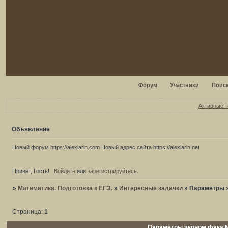
Форум
Участники
Поис
Активные 
Объявление
Новый форум https://alexlarin.com Новый адрес сайта https://alexlarin.net
Привет, Гость!
Войдите
или
зарегистрируйтесь
.
»
Математика. Подготовка к ЕГЭ.
»
Интересные задачки
»
Параметры 
Страница:
1
Параметры эконом фака 