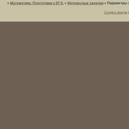
»
Математика. Подготовка к ЕГЭ.
»
Интересные задачки
»
Параметры 
Создать форум