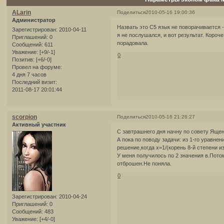
ALarin
Поделиться
2010-05-16 19:00:36
Администратор
Назвать это С5 язык не поворачивается 
Зарегистрирован
: 2010-04-11
я не послушался, и вот результат. Короче
Приглашений:
0
порадовала.
Сообщений:
611
Уважение:
[+9/-1]
0
Позитив:
[+6/-0]
Провел на форуме:
4 дня 7 часов
Последний визит:
2011-08-17 20:01:44
scorpion
Поделиться
2010-05-16 21:26:27
Активный участник
С завтрашнего дня начну по совету Яще
А пока по поводу задачи: из 1-го уравнен
решение,когда x=1/(корень 8-й степени из5
У меня получилось по 2 значения в.Потом
отброшен.Не поняла.
0
Зарегистрирован
: 2010-04-24
Приглашений:
0
Сообщений:
483
Уважение:
[+4/-0]