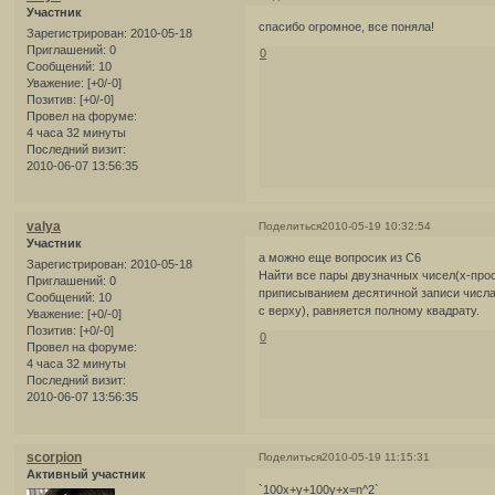
Участник
спасибо огромное, все поняла!
Зарегистрирован
: 2010-05-18
Приглашений:
0
0
Сообщений:
10
Уважение:
[+0/-0]
Позитив:
[+0/-0]
Провел на форуме:
4 часа 32 минуты
Последний визит:
2010-06-07 13:56:35
valya
Поделиться
2010-05-19 10:32:54
Участник
а можно еще вопросик из С6
Зарегистрирован
: 2010-05-18
Найти все пары двузначных чисел(х-прос
Приглашений:
0
приписыванием десятичной записи числа
Сообщений:
10
с верху), равняется полному квадрату.
Уважение:
[+0/-0]
Позитив:
[+0/-0]
0
Провел на форуме:
4 часа 32 минуты
Последний визит:
2010-06-07 13:56:35
scorpion
Поделиться
2010-05-19 11:15:31
Активный участник
`100x+y+100y+x=n^2`