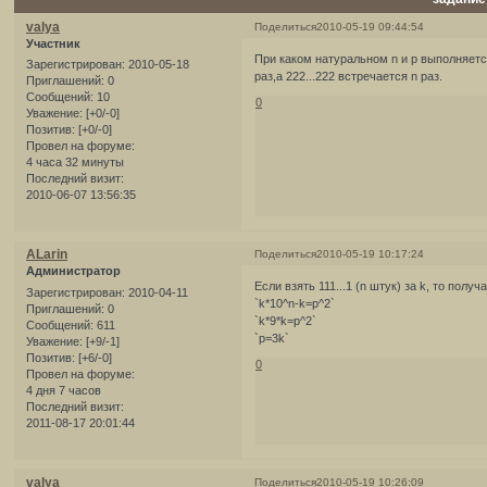
valya
Поделиться
2010-05-19 09:44:54
Участник
При каком натуральном n и p выполняется р
Зарегистрирован
: 2010-05-18
раз,а 222...222 встречается n раз.
Приглашений:
0
Сообщений:
10
0
Уважение:
[+0/-0]
Позитив:
[+0/-0]
Провел на форуме:
4 часа 32 минуты
Последний визит:
2010-06-07 13:56:35
ALarin
Поделиться
2010-05-19 10:17:24
Администратор
Если взять 111...1 (n штук) за k, то полу
Зарегистрирован
: 2010-04-11
`k*10^n-k=p^2`
Приглашений:
0
`k*9*k=p^2`
Сообщений:
611
`p=3k`
Уважение:
[+9/-1]
Позитив:
[+6/-0]
0
Провел на форуме:
4 дня 7 часов
Последний визит:
2011-08-17 20:01:44
valya
Поделиться
2010-05-19 10:26:09