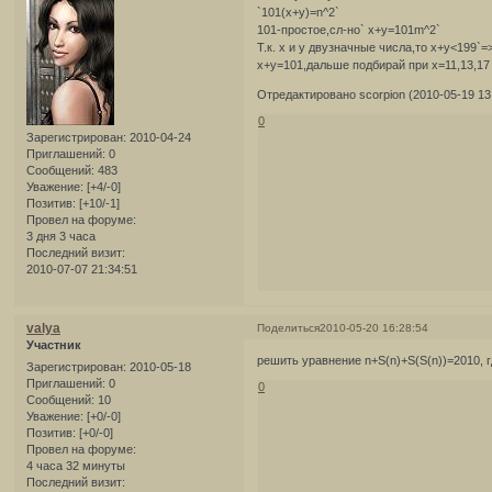
`101(x+y)=n^2`
101-простое,сл-но` х+у=101m^2`
Т.к. х и у двузначные числа,то х+у<199`
x+y=101,дальше подбирай при х=11,13,17 
Отредактировано scorpion (2010-05-19 13
0
Зарегистрирован
: 2010-04-24
Приглашений:
0
Сообщений:
483
Уважение:
[+4/-0]
Позитив:
[+10/-1]
Провел на форуме:
3 дня 3 часа
Последний визит:
2010-07-07 21:34:51
valya
Поделиться
2010-05-20 16:28:54
Участник
решить уравнение n+S(n)+S(S(n))=2010, 
Зарегистрирован
: 2010-05-18
Приглашений:
0
0
Сообщений:
10
Уважение:
[+0/-0]
Позитив:
[+0/-0]
Провел на форуме:
4 часа 32 минуты
Последний визит: