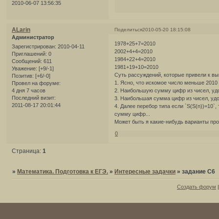
2010-06-07 13:56:35
ALarin
Поделиться
2010-05-20 18:15:08
Администратор
1978+25+7=2010
Зарегистрирован
: 2010-04-11
2002+4+4=2010
Приглашений:
0
1984+22+4=2010
Сообщений:
611
1981+19+10=2010
Уважение:
[+9/-1]
Суть рассуждений, которые привели к в
Позитив:
[+6/-0]
1. Ясно, что искомое число меньше 2010
Провел на форуме:
4 дня 7 часов
2. Наибольшую сумму цифр из чисел, уд
Последний визит:
3. Наибольшая сумма цифр из чисел, удо
2011-08-17 20:01:44
4. Далее перебор типа если `S(S(n))=10`,
сумму цифр...
Может быть я какие-нибудь варианты про
0
Страница:
1
»
Математика. Подготовка к ЕГЭ.
»
Интересные задачки
»
задание С6
Создать форум