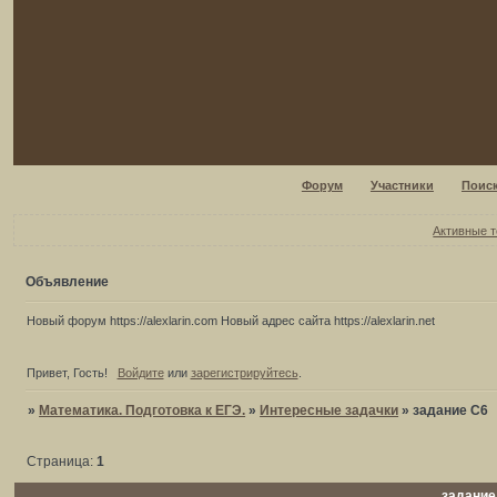
Форум
Участники
Поис
Активные 
Объявление
Новый форум https://alexlarin.com Новый адрес сайта https://alexlarin.net
Привет, Гость!
Войдите
или
зарегистрируйтесь
.
»
Математика. Подготовка к ЕГЭ.
»
Интересные задачки
»
задание С6
Страница:
1
задание