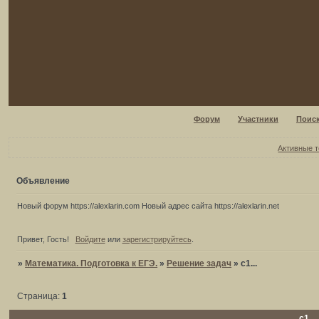
Форум
Участники
Поис
Активные 
Объявление
Новый форум https://alexlarin.com Новый адрес сайта https://alexlarin.net
Привет, Гость!
Войдите
или
зарегистрируйтесь
.
»
Математика. Подготовка к ЕГЭ.
»
Решение задач
»
c1...
Страница:
1
c1...