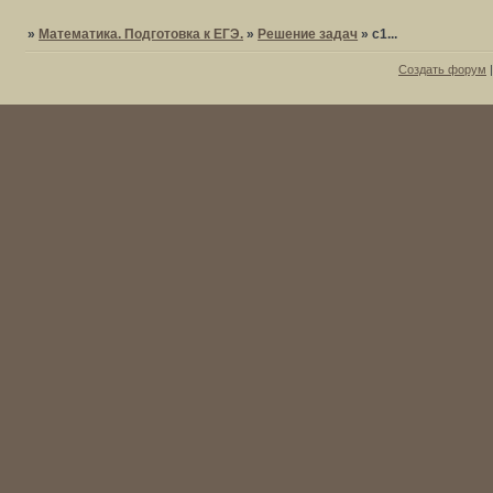
»
Математика. Подготовка к ЕГЭ.
»
Решение задач
»
c1...
Создать форум