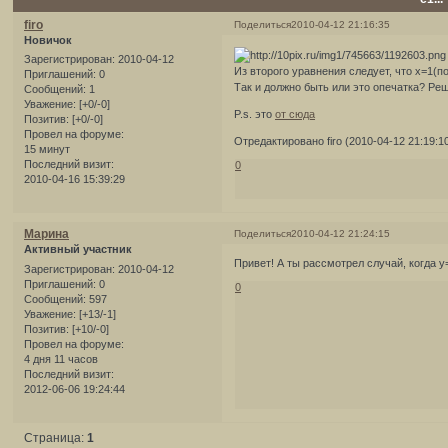
firo
Поделиться
2010-04-12 21:16:35
Новичок
Зарегистрирован
: 2010-04-12
Из второго уравнения следует, что х=1(
Приглашений:
0
Так и должно быть или это опечатка? Реш
Сообщений:
1
Уважение:
[+0/-0]
P.s. это
от сюда
Позитив:
[+0/-0]
Провел на форуме:
Отредактировано firo (2010-04-12 21:19:1
15 минут
Последний визит:
0
2010-04-16 15:39:29
Марина
Поделиться
2010-04-12 21:24:15
Активный участник
Привет! А ты рассмотрел случай, когда 
Зарегистрирован
: 2010-04-12
Приглашений:
0
0
Сообщений:
597
Уважение:
[+13/-1]
Позитив:
[+10/-0]
Провел на форуме:
4 дня 11 часов
Последний визит:
2012-06-06 19:24:44
Страница:
1