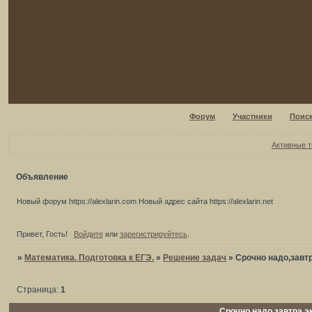
Форум
Участники
Поис
Активные 
Объявление
Новый форум https://alexlarin.com Новый адрес сайта https://alexlarin.net
Привет, Гость!
Войдите
или
зарегистрируйтесь
.
»
Математика. Подготовка к ЕГЭ.
»
Решение задач
»
Cрочно надо,завт
Страница:
1
Cрочно надо,завтра э