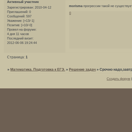
Активный участник
morisma
прогрессии такой не существует
Зарегистрирован
: 2010-04-12
Приглашений:
0
0
Сообщений:
597
Уважение:
[+13/-1]
Позитив:
[+10/-0]
Провел на форуме:
4 дня 11 часов
Последний визит:
2012-06-06 19:24:44
Страница:
1
»
Математика. Подготовка к ЕГЭ.
»
Решение задач
»
Cрочно надо,завт
Создать форум