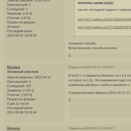
Зарегистрирован
: 2010-05-27
morisma написал(а):
Приглашений:
0
Сообщений:
2
насчет последней задачи я тормо
Уважение:
[+0/-0]
Позитив:
[+0/-0]
http://s57.radikal.ru/i155/1005/0e/9eb
Провел на форуме:
38 минут
http://s04.radikal.ru/i177/1005/50/28
Последний визит:
2010-06-01 16:59:20
огромное спасибо..
Всем большое спасибо,помогли
0
Марина
Поделиться
2010-05-27 13:23:07
Активный участник
В №23 1-го варианта обозначь за х и у п
Зарегистрирован
: 2010-04-12
а вторую за 1,5у. Эти выражения надо сл
Приглашений:
0
уравнении раскрыть скобки и выразить х 
Сообщений:
597
Уважение:
[+13/-1]
Отредактировано Марина (2010-05-27 13:
Позитив:
[+10/-0]
Провел на форуме:
0
4 дня 11 часов
Последний визит:
2012-06-06 19:24:44
Марина
Поделиться
2010-05-27 13:28:37