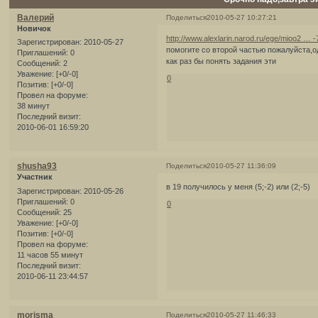
Валерий
Поделиться
2010-05-27 10:27:21
Новичок
http://www.alexlarin.narod.ru/ege/mioo2 … 
Зарегистрирован
: 2010-05-27
помогите со второй частью пожалуйста,о
Приглашений:
0
как раз бы понять задания эти
Сообщений:
2
Уважение:
[+0/-0]
0
Позитив:
[+0/-0]
Провел на форуме:
38 минут
Последний визит:
2010-06-01 16:59:20
shusha93
Поделиться
2010-05-27 11:36:09
Участник
в 19 получилось у меня (5;-2) или (2;-5)
Зарегистрирован
: 2010-05-26
Приглашений:
0
0
Сообщений:
25
Уважение:
[+0/-0]
Позитив:
[+0/-0]
Провел на форуме:
11 часов 55 минут
Последний визит:
2010-06-11 23:44:57
morisma
Поделиться
2010-05-27 11:46:33