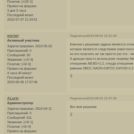
Позитив:
[+10/-1]
Провел на форуме:
3 дня 3 часа
Последний визит:
2010-07-07 21:34:51
michel
Поделиться
2010-06-02 21:51:40
Активный участник
Ключом к решению задачи является от
Зарегистрирован
: 2010-05-02
которое является следствием известного
Приглашений:
0
но его получить не так просто (но это - 
Сообщений:
50
А дальше просто используем теорему Ме
Уважение:
[+2/-0]
отношение АВ:ВО=1:2, откуда отношение
Позитив:
[+0/-0]
равным SBOC:SAOD=OB*OC:OA*OD=1:2
Провел на форуме:
4 часа 40 минут
0
Последний визит:
2010-06-06 17:07:46
ALarin
Поделиться
2010-06-02 21:57:30
Администратор
Вот моё решение
Зарегистрирован
: 2010-04-11
Приглашений:
0
0
Сообщений:
611
Уважение:
[+9/-1]
Позитив:
[+6/-0]
Провел на форуме: