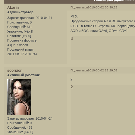
ALarin
Поделиться
2010-06-02 00:30:29
Администратор
МГУ.
Зарегистрирован
: 2010-04-11
Продолжения сторон AD и BC выпуклого 
Приглашений:
0
и CD - в точке О. Отрезок МО перпенди
Сообщений:
611
AOD и BOC, если ОА=6, OD=4, CD=1.
Уважение:
[+9/-1]
Позитив:
[+6/-0]
0
Провел на форуме:
4 дня 7 часов
Последний визит:
2011-08-17 20:01:44
scorpion
Поделиться
2010-06-02 19:29:59
Активный участник
2
0
Зарегистрирован
: 2010-04-24
Приглашений:
0
Сообщений:
483
Уважение:
[+4/-0]