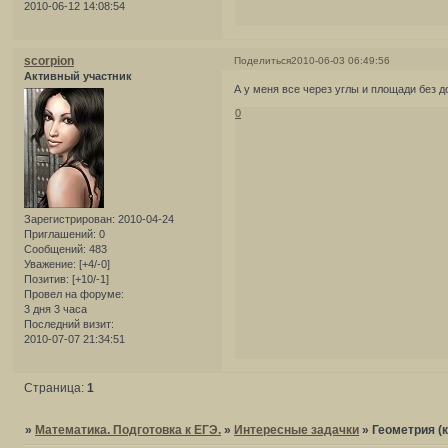
2010-06-12 14:08:54
scorpion
Поделиться
2010-06-03 06:49:56
Активный участник
А у меня все через углы и площади без д
0
Зарегистрирован
: 2010-04-24
Приглашений:
0
Сообщений:
483
Уважение:
[+4/-0]
Позитив:
[+10/-1]
Провел на форуме:
3 дня 3 часа
Последний визит:
2010-07-07 21:34:51
Страница:
1
»
Математика. Подготовка к ЕГЭ.
»
Интересные задачки
»
Геометрия (