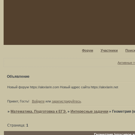
Форум
Участники
Поис
Активные 
Объявление
Новый форум https://alexlarin.com Новый адрес сайта https://alexlarin.net
Привет, Гость!
Войдите
или
зарегистрируйтесь
.
»
Математика. Подготовка к ЕГЭ.
»
Интересные задачки
»
Геометрия (
Страница:
1
Геометрия (красивое к