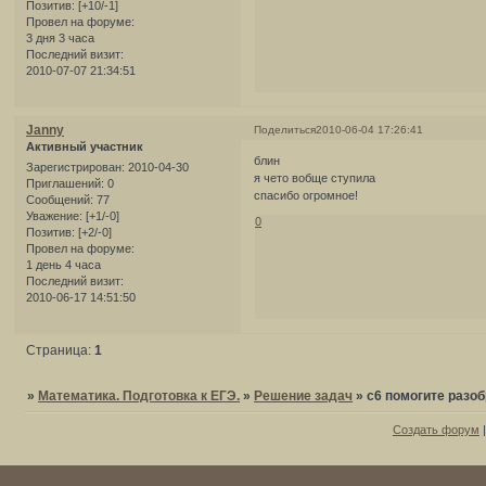
Позитив:
[+10/-1]
Провел на форуме:
3 дня 3 часа
Последний визит:
2010-07-07 21:34:51
Janny
Поделиться
2010-06-04 17:26:41
Активный участник
блин
Зарегистрирован
: 2010-04-30
я чето вобще ступила
Приглашений:
0
спасибо огромное!
Сообщений:
77
Уважение:
[+1/-0]
0
Позитив:
[+2/-0]
Провел на форуме:
1 день 4 часа
Последний визит:
2010-06-17 14:51:50
Страница:
1
»
Математика. Подготовка к ЕГЭ.
»
Решение задач
»
с6 помогите разо
Создать форум