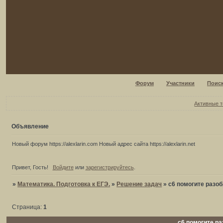
Форум
Участники
Поис
Активные 
Объявление
Новый форум https://alexlarin.com Новый адрес сайта https://alexlarin.net
Привет, Гость!
Войдите
или
зарегистрируйтесь
.
»
Математика. Подготовка к ЕГЭ.
»
Решение задач
»
с6 помогите разо
Страница:
1
с6 помогите ра