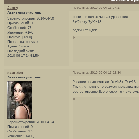
Janny
Поделиться
2010-06-04 17:07:17
Активный участник
решите в целых числах уравнение
Зарегистрирован
: 2010-04-30
3x^2+4xy-7y^2=13
Приглашений:
0
Сообщений:
77
подкиньте идею
Уважение:
[+1/-0]
Позитив:
[+2/-0]
0
Провел на форуме:
1 день 4 часа
Последний визит:
2010-06-17 14:51:50
scorpion
Поделиться
2010-06-04 17:22:34
Активный участник
Разложи на множители: (х-у)(3х+7у)=13
Т.к. х и у - целые,то возможные варианты
соответственно.Всего каких-то 4 системы
0
Зарегистрирован
: 2010-04-24
Приглашений:
0
Сообщений:
483
Уважение:
[+4/-0]