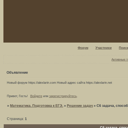
Форум
Участники
Поис
Активные 
Объявление
Новый форум https://alexlarin.com Новый адрес сайта https://alexlarin.net
Привет, Гость!
Войдите
или
зарегистрируйтесь
.
»
Математика. Подготовка к ЕГЭ.
»
Решение задач
»
C6 задача, спосо
Страница:
1
C6 задача, спос