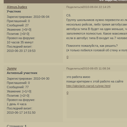
AlmusJudex
Поделиться
2010-06-04 22:14:25
Участник
С6.
Зарегистрирован
: 2010-06-04
Группу школьников нужно перевезти из л
Приглашений:
0
несколько рейсов, либо тремя автобусами
Сообщений:
27
автобуса типа В будет на один меньше, 
Уважение:
[+0/-0]
заполняются полностью. Какое максимал
Позитив:
[+0/-0]
если в автобус типа В входит на 7 челов
Провел на форуме:
10 часов 35 минут
Помогите пожалуйста, как решить?
Последний визит:
(я только побился головой об стену и пол
2010-06-20 17:19:53
0
Janny
Поделиться
2010-06-05 11:08:34
Активный участник
это работа миоо
Зарегистрирован
: 2010-04-30
поищи критерии к этой работе на сайте
Приглашений:
0
http://alexlarin.narod.ru/ege.html
Сообщений:
77
Уважение:
[+1/-0]
0
Позитив:
[+2/-0]
Провел на форуме:
1 день 4 часа
Последний визит:
2010-06-17 14:51:50
Страница:
1