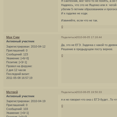
Я сантехник, мог чего-то не понять, а о
Надеюсь, что это не Ященко или я чегой-
убогим 5-летним образованием и прогонз
И к гадалке не ходи.
Извиняйте, если что не так.
0
Мак Сим
Поделиться
2010-06-05 17:16:44
Активный участник
Да, это не ЕГЭ. Задачка с какой-то древ
Зарегистрирован
: 2010-04-12
Решение в предыдущем посту верное.
Приглашений:
0
Сообщений:
123
0
Уважение:
[+6/-0]
Позитив:
[+3/-1]
Провел на форуме:
2 дня 12 часов
Последний визит:
2011-05-08 16:57:19
Матвей
Поделиться
2010-06-05 19:50:33
Активный участник
я и не говорил что она с ЕГЭ будет...То
Зарегистрирован
: 2010-04-19
Приглашений:
0
0
Сообщений:
103
Уважение:
[+0/-1]
Позитив:
[+0/-0]