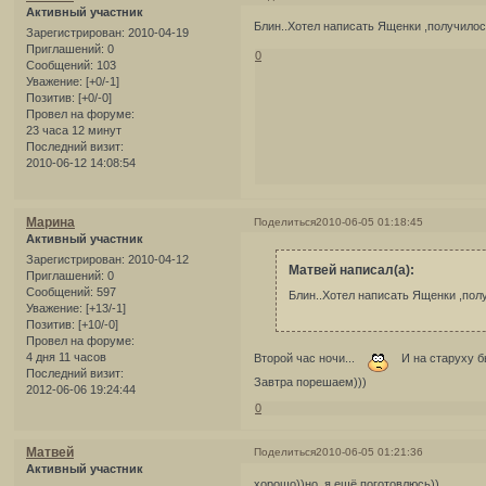
Активный участник
Блин..Хотел написать Ященки ,получилос
Зарегистрирован
: 2010-04-19
Приглашений:
0
0
Сообщений:
103
Уважение:
[+0/-1]
Позитив:
[+0/-0]
Провел на форуме:
23 часа 12 минут
Последний визит:
2010-06-12 14:08:54
Марина
Поделиться
2010-06-05 01:18:45
Активный участник
Зарегистрирован
: 2010-04-12
Матвей написал(а):
Приглашений:
0
Сообщений:
597
Блин..Хотел написать Ященки ,пол
Уважение:
[+13/-1]
Позитив:
[+10/-0]
Провел на форуме:
4 дня 11 часов
Второй час ночи...
И на старуху бы
Последний визит:
Завтра порешаем)))
2012-06-06 19:24:44
0
Матвей
Поделиться
2010-06-05 01:21:36
Активный участник
хорощо))но я ещё поготовлюсь))