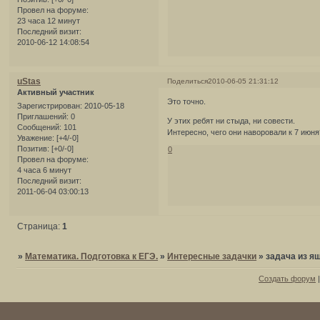
Провел на форуме:
23 часа 12 минут
Последний визит:
2010-06-12 14:08:54
uStas
Поделиться
2010-06-05 21:31:12
Активный участник
Это точно.
Зарегистрирован
: 2010-05-18
Приглашений:
0
У этих ребят ни стыда, ни совести.
Сообщений:
101
Интересно, чего они наворовали к 7 июня
Уважение:
[+4/-0]
Позитив:
[+0/-0]
0
Провел на форуме:
4 часа 6 минут
Последний визит:
2011-06-04 03:00:13
Страница:
1
»
Математика. Подготовка к ЕГЭ.
»
Интересные задачки
»
задача из я
Создать форум