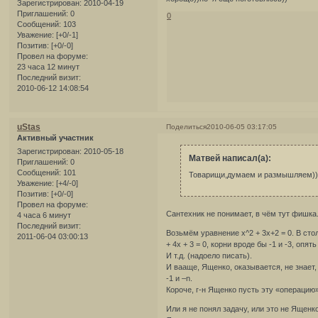
Зарегистрирован
: 2010-04-19
Приглашений:
0
0
Сообщений:
103
Уважение:
[+0/-1]
Позитив:
[+0/-0]
Провел на форуме:
23 часа 12 минут
Последний визит:
2010-06-12 14:08:54
uStas
Поделиться
2010-06-05 03:17:05
Активный участник
Зарегистрирован
: 2010-05-18
Матвей написал(а):
Приглашений:
0
Сообщений:
101
Товарищи,думаем и размышляем))
Уважение:
[+4/-0]
Позитив:
[+0/-0]
Провел на форуме:
Сантехник не понимает, в чём тут фишка
4 часа 6 минут
Последний визит:
Возьмём уравнение x^2 + 3x+2 = 0. В ст
2011-06-04 03:00:13
+ 4x + 3 = 0, корни вроде бы -1 и -3, опят
И т.д. (надоело писать).
И вааще, Ященко, оказывается, не знает, 
-1 и –n.
Короче, г-н Ященко пусть эту «операцию»
Или я не понял задачу, или это не Ященко