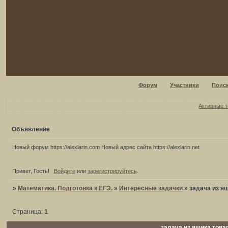
Форум
Участники
Поис
Активные 
Объявление
Новый форум https://alexlarin.com Новый адрес сайта https://alexlarin.net
Привет, Гость!
Войдите
или
зарегистрируйтесь
.
»
Математика. Подготовка к ЕГЭ.
»
Интересные задачки
»
задача из я
Страница:
1
задача из ящика тов