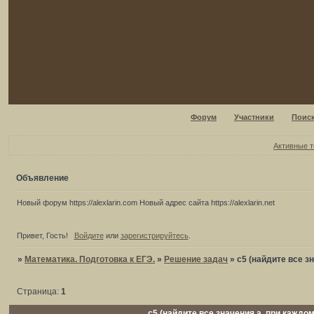
Форум
Участники
Поис
Активные 
Объявление
Новый форум https://alexlarin.com Новый адрес сайта https://alexlarin.net
Привет, Гость!
Войдите
или
зарегистрируйтесь
.
»
Математика. Подготовка к ЕГЭ.
»
Решение задач
»
c5 (найдите все з
Страница:
1
c5 (найдите все значения а, при каждо