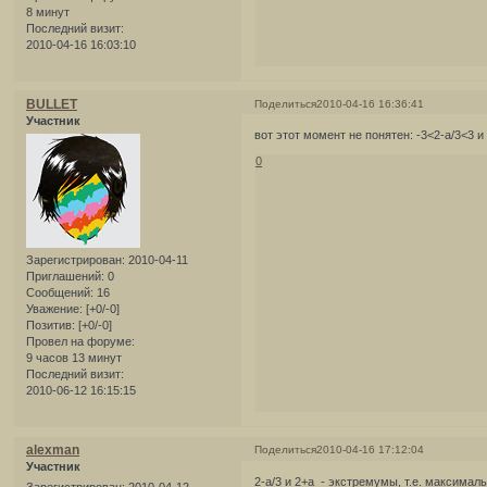
8 минут
Последний визит:
2010-04-16 16:03:10
BULLET
Поделиться
2010-04-16 16:36:41
Участник
вот этот момент не понятен: -3<2-a/3<3 и
0
Зарегистрирован
: 2010-04-11
Приглашений:
0
Сообщений:
16
Уважение:
[+0/-0]
Позитив:
[+0/-0]
Провел на форуме:
9 часов 13 минут
Последний визит:
2010-06-12 16:15:15
alexman
Поделиться
2010-04-16 17:12:04
Участник
2-a/3 и 2+a - экстремумы, т.е. максима