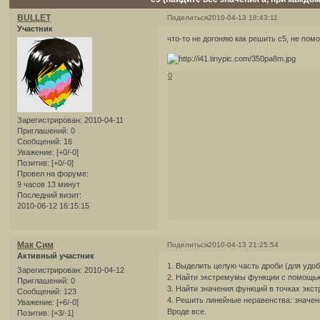
BULLET
Поделиться
2010-04-13 18:43:11
Участник
что-то не догоняю как решить с5, не пом
0
Зарегистрирован
: 2010-04-11
Приглашений:
0
Сообщений:
16
Уважение:
[+0/-0]
Позитив:
[+0/-0]
Провел на форуме:
9 часов 13 минут
Последний визит:
2010-06-12 16:15:15
Мак Сим
Поделиться
2010-04-13 21:25:54
Активный участник
1. Выделить целую часть дроби (для удоб
Зарегистрирован
: 2010-04-12
2. Найти экстремумы функции с помощью 
Приглашений:
0
3. Найти значения функций в точках экст
Сообщений:
123
4. Решить линейные неравенства: значени
Уважение:
[+6/-0]
Вроде все.
Позитив:
[+3/-1]