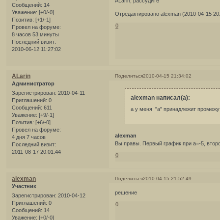
ALarin, рассудите
Сообщений:
14
Уважение:
[+0/-0]
Отредактировано alexman (2010-04-15 20:
Позитив:
[+1/-1]
0
Провел на форуме:
8 часов 53 минуты
Последний визит:
2010-06-12 11:27:02
ALarin
Поделиться
2010-04-15 21:34:02
Администратор
Зарегистрирован
: 2010-04-11
alexman написал(а):
Приглашений:
0
Сообщений:
611
а у меня "а" принадлежит промежутк
Уважение:
[+9/-1]
Позитив:
[+6/-0]
Провел на форуме:
alexman
4 дня 7 часов
Вы правы. Первый график при а=-5, второ
Последний визит:
2011-08-17 20:01:44
0
alexman
Поделиться
2010-04-15 21:52:49
Участник
решение
Зарегистрирован
: 2010-04-12
Приглашений:
0
0
Сообщений:
14
Уважение:
[+0/-0]