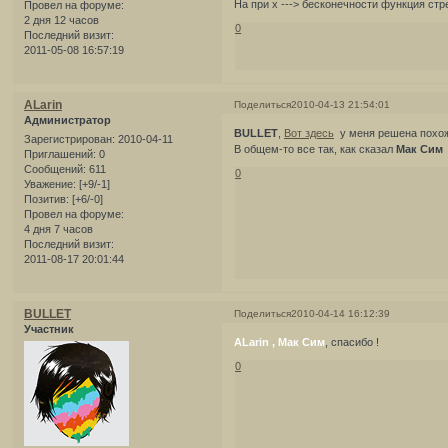
На при х ---> бесконечности функция стр
Провел на форуме:
2 дня 12 часов
0
Последний визит:
2011-05-08 16:57:19
ALarin
Поделиться
2010-04-13 21:54:01
Администратор
BULLET
,
Вот здесь
у меня решена похож
Зарегистрирован
: 2010-04-11
В общем-то все так, как сказал
Мак Сим
Приглашений:
0
Сообщений:
611
0
Уважение:
[+9/-1]
Позитив:
[+6/-0]
Провел на форуме:
4 дня 7 часов
Последний визит:
2011-08-17 20:01:44
BULLET
Поделиться
2010-04-14 16:12:39
Участник
ALarin , Мак Сим
, спасибо !
0