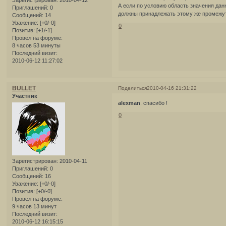
Зарегистрирован
: 2010-04-12
А если по условию область значения дан
Приглашений:
0
должны принадлежать этому же промежут
Сообщений:
14
Уважение:
[+0/-0]
0
Позитив:
[+1/-1]
Провел на форуме:
8 часов 53 минуты
Последний визит:
2010-06-12 11:27:02
BULLET
Поделиться
2010-04-16 21:31:22
Участник
alexman
, спасибо !
0
Зарегистрирован
: 2010-04-11
Приглашений:
0
Сообщений:
16
Уважение:
[+0/-0]
Позитив:
[+0/-0]
Провел на форуме:
9 часов 13 минут
Последний визит:
2010-06-12 16:15:15