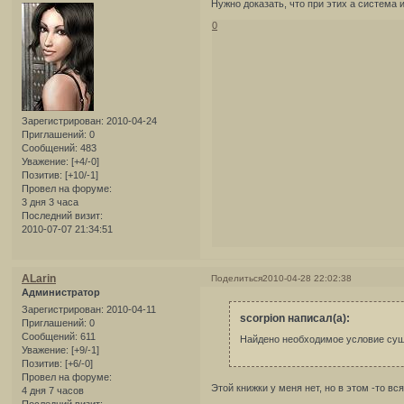
Нужно доказать, что при этих а система
0
Зарегистрирован
: 2010-04-24
Приглашений:
0
Сообщений:
483
Уважение:
[+4/-0]
Позитив:
[+10/-1]
Провел на форуме:
3 дня 3 часа
Последний визит:
2010-07-07 21:34:51
ALarin
Поделиться
2010-04-28 22:02:38
Администратор
Зарегистрирован
: 2010-04-11
scorpion написал(а):
Приглашений:
0
Сообщений:
611
Найдено необходимое условие суще
Уважение:
[+9/-1]
Позитив:
[+6/-0]
Провел на форуме:
Этой книжки у меня нет, но в этом -то вс
4 дня 7 часов