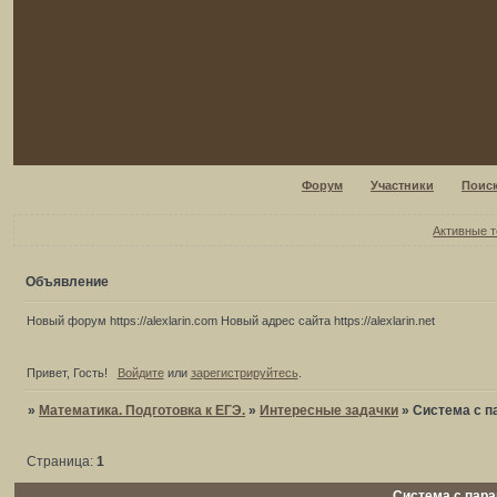
Форум
Участники
Поис
Активные 
Объявление
Новый форум https://alexlarin.com Новый адрес сайта https://alexlarin.net
Привет, Гость!
Войдите
или
зарегистрируйтесь
.
»
Математика. Подготовка к ЕГЭ.
»
Интересные задачки
»
Система с п
Страница:
1
Система с пар