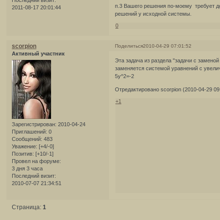
Последний визит:
п.3 Вашего решения по-моему требует до
2011-08-17 20:01:44
решений у исходной системы.
0
scorpion
Поделиться
2010-04-29 07:01:52
Активный участник
Эта задача из раздела "задачи с замено
заменяется системой уравнений с увелич
5y^2=-2
Отредактировано scorpion (2010-04-29 09
+1
Зарегистрирован
: 2010-04-24
Приглашений:
0
Сообщений:
483
Уважение:
[+4/-0]
Позитив:
[+10/-1]
Провел на форуме:
3 дня 3 часа
Последний визит:
2010-07-07 21:34:51
Страница:
1