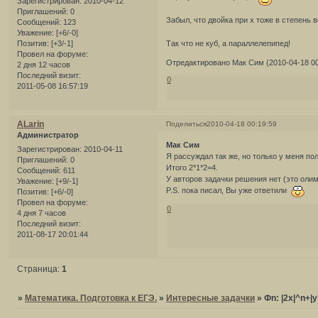
Зарегистрирован
: 2010-04-12
Приглашений:
0
Забыл, что двойка при x тоже в степень 
Сообщений:
123
Уважение:
[+6/-0]
Позитив:
[+3/-1]
Так что не куб, а параллелепипед!
Провел на форуме:
Отредактировано Мак Сим (2010-04-18 00
2 дня 12 часов
Последний визит:
0
2011-05-08 16:57:19
ALarin
Поделиться
2010-04-18 00:19:59
Администратор
Мак Сим
Зарегистрирован
: 2010-04-11
Я рассуждал так же, но только у меня получ
Приглашений:
0
Итого 2*1*2=4.
Сообщений:
611
У авторов задачки решения нет (это олим
Уважение:
[+9/-1]
P.S. пока писал, Вы уже ответили
Позитив:
[+6/-0]
Провел на форуме:
0
4 дня 7 часов
Последний визит:
2011-08-17 20:01:44
Страница:
1
»
Математика. Подготовка к ЕГЭ.
»
Интересные задачки
»
Фn: |2x|^n+|