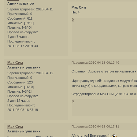
Администратор
Мак Сим
Зарегистрирован
: 2010-04-11
Не, 4.
Приглашений:
0
Сообщений:
611
0
Уважение:
[+9/-1]
Позитив:
[+6/-0]
Провел на форуме:
4 дня 7 часов
Последний визит:
2011-08-17 20:01:44
Мак Сим
Поделиться
2010-04-18 00:15:46
Активный участник
Странно... А разве ответом не является ку
Зарегистрирован
: 2010-04-12
Приглашений:
0
Идея рассуждений: ни один из модулей н
Сообщений:
123
точка (x,y,z) c координатами, котрые ме
Уважение:
[+6/-0]
Позитив:
[+3/-1]
Отредактировано Мак Сим (2010-04-18 00
Провел на форуме:
2 дня 12 часов
0
Последний визит:
2011-05-08 16:57:19
Мак Сим
Поделиться
2010-04-18 00:17:31
Активный участник
Ай, ступил! Все верно, 4!