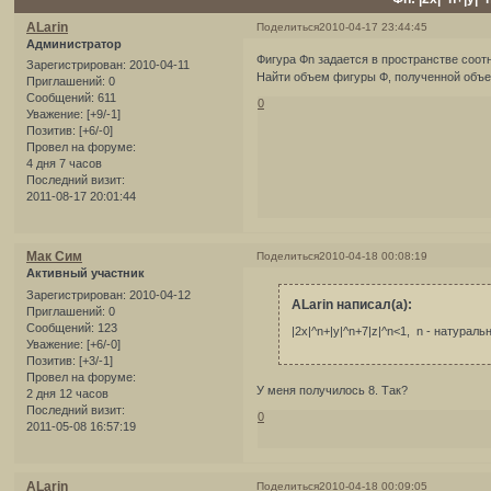
ALarin
Поделиться
2010-04-17 23:44:45
Администратор
Фигура Фn задается в пространстве соотн
Зарегистрирован
: 2010-04-11
Найти объем фигуры Ф, полученной объе
Приглашений:
0
Сообщений:
611
0
Уважение:
[+9/-1]
Позитив:
[+6/-0]
Провел на форуме:
4 дня 7 часов
Последний визит:
2011-08-17 20:01:44
Мак Сим
Поделиться
2010-04-18 00:08:19
Активный участник
Зарегистрирован
: 2010-04-12
ALarin написал(а):
Приглашений:
0
Сообщений:
123
|2x|^n+|y|^n+7|z|^n<1, n - натурал
Уважение:
[+6/-0]
Позитив:
[+3/-1]
Провел на форуме:
У меня получилось 8. Так?
2 дня 12 часов
Последний визит:
0
2011-05-08 16:57:19
ALarin
Поделиться
2010-04-18 00:09:05