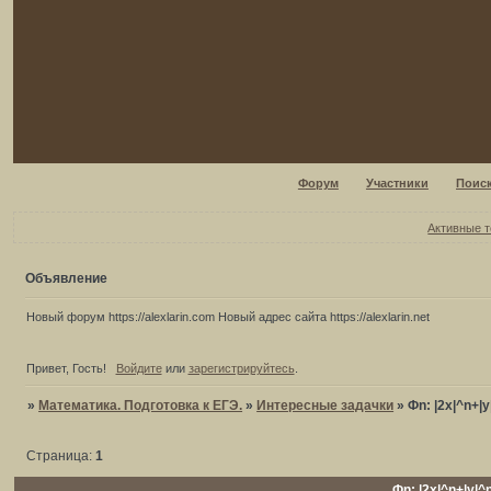
Форум
Участники
Поис
Активные 
Объявление
Новый форум https://alexlarin.com Новый адрес сайта https://alexlarin.net
Привет, Гость!
Войдите
или
зарегистрируйтесь
.
»
Математика. Подготовка к ЕГЭ.
»
Интересные задачки
»
Фn: |2x|^n+|
Страница:
1
Фn: |2x|^n+|y|^