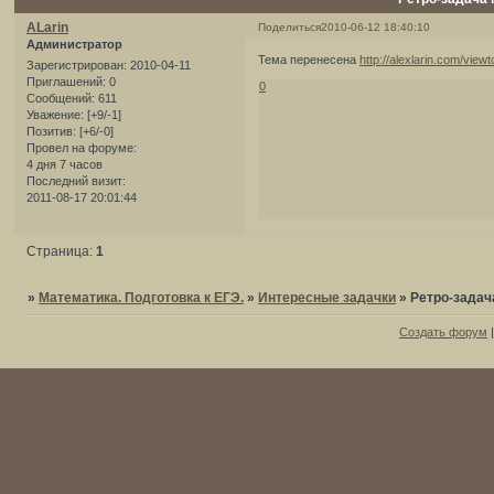
ALarin
Поделиться
2010-06-12 18:40:10
Администратор
Тема перенесена
http://alexlarin.com/vie
Зарегистрирован
: 2010-04-11
Приглашений:
0
0
Сообщений:
611
Уважение:
[+9/-1]
Позитив:
[+6/-0]
Провел на форуме:
4 дня 7 часов
Последний визит:
2011-08-17 20:01:44
Страница:
1
»
Математика. Подготовка к ЕГЭ.
»
Интересные задачки
»
Ретро-задач
Создать форум