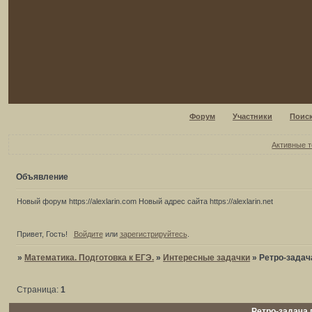
Форум
Участники
Поис
Активные 
Объявление
Новый форум https://alexlarin.com Новый адрес сайта https://alexlarin.net
Привет, Гость!
Войдите
или
зарегистрируйтесь
.
»
Математика. Подготовка к ЕГЭ.
»
Интересные задачки
»
Ретро-задач
Страница:
1
Ретро-задача 