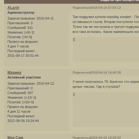
ALarin
Поделиться
2010-04-19 07:53:12
Администратор
Три подружки купили коробку конфет . П
Зарегистрирован
: 2010-04-11
оставшихся съела. Вторая поступила точ
Приглашений:
0
Точно так же поступила и третья подруж
Сообщений:
611
все таки осталась. Какое наименьшее ко
Уважение:
[+9/-1]
Позитив:
[+6/-0]
0
Провел на форуме:
4 дня 7 часов
Последний визит:
2011-08-17 20:01:44
Марина
Поделиться
2010-04-19 14:40:58
Активный участник
У меня получилось 79. Конечно это нереа
Зарегистрирован
: 2010-04-12
целых числах. Где я ступила?
Приглашений:
0
Сообщений:
597
0
Уважение:
[+13/-1]
Позитив:
[+10/-0]
Провел на форуме:
4 дня 11 часов
Последний визит:
2012-06-06 19:24:44
Мак Сим
Поделиться
2010-04-19 19:00:52