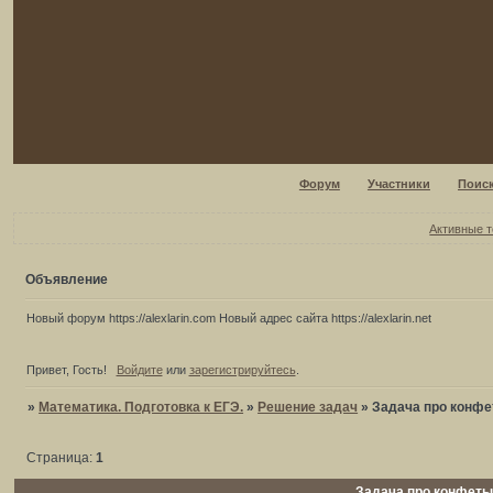
Форум
Участники
Поис
Активные 
Объявление
Новый форум https://alexlarin.com Новый адрес сайта https://alexlarin.net
Привет, Гость!
Войдите
или
зарегистрируйтесь
.
»
Математика. Подготовка к ЕГЭ.
»
Решение задач
»
Задача про конф
Страница:
1
Задача про конфет