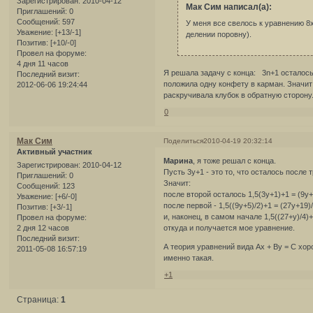
Зарегистрирован
: 2010-04-12
Мак Сим написал(а):
Приглашений:
0
Сообщений:
597
У меня все свелось к уравнению 8х-
Уважение:
[+13/-1]
делении поровну).
Позитив:
[+10/-0]
Провел на форуме:
4 дня 11 часов
Я решала задачу с конца: 3n+1 осталось п
Последний визит:
положила одну конфету в карман. Значит 
2012-06-06 19:24:44
раскручивала клубок в обратную сторону.
0
Мак Сим
Поделиться
2010-04-19 20:32:14
Активный участник
Марина
, я тоже решал с конца.
Зарегистрирован
: 2010-04-12
Пусть 3y+1 - это то, что осталось после 
Приглашений:
0
Значит:
Сообщений:
123
после второй осталось 1,5(3у+1)+1 = (9у+
Уважение:
[+6/-0]
после первой - 1,5((9у+5)/2)+1 = (27у+19)/
Позитив:
[+3/-1]
и, наконец, в самом начале 1,5((27+у)/4)
Провел на форуме:
2 дня 12 часов
откуда и получается мое уравнение.
Последний визит:
А теория уравнений вида Ах + Ву = С хо
2011-05-08 16:57:19
именно такая.
+1
Страница:
1