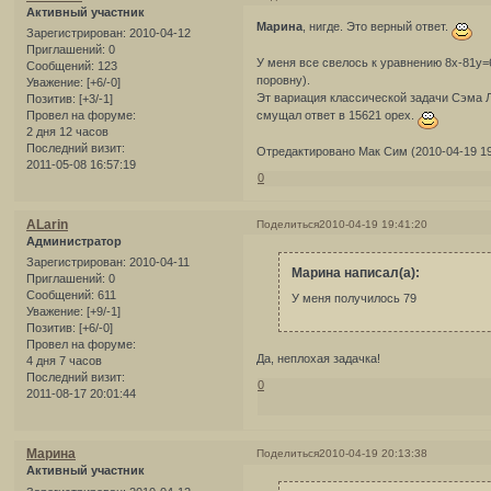
Активный участник
Марина
, нигде. Это верный ответ.
Зарегистрирован
: 2010-04-12
Приглашений:
0
У меня все свелось к уравнению 8х-81у=6
Сообщений:
123
поровну).
Уважение:
[+6/-0]
Эт вариация классической задачи Сэма Л
Позитив:
[+3/-1]
Провел на форуме:
смущал ответ в 15621 орех.
2 дня 12 часов
Последний визит:
Отредактировано Мак Сим (2010-04-19 19
2011-05-08 16:57:19
0
ALarin
Поделиться
2010-04-19 19:41:20
Администратор
Зарегистрирован
: 2010-04-11
Марина написал(а):
Приглашений:
0
Сообщений:
611
У меня получилось 79
Уважение:
[+9/-1]
Позитив:
[+6/-0]
Провел на форуме:
Да, неплохая задачка!
4 дня 7 часов
Последний визит:
0
2011-08-17 20:01:44
Марина
Поделиться
2010-04-19 20:13:38
Активный участник