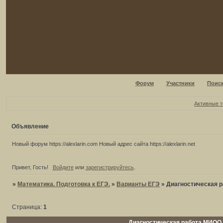
Форум
Участники
Поис
Активные 
Объявление
Новый форум https://alexlarin.com Новый адрес сайта https://alexlarin.net
Привет, Гость!
Войдите
или
зарегистрируйтесь
.
»
Математика. Подготовка к ЕГЭ.
»
Варианты ЕГЭ
»
Диагностическая р
Страница:
1
Диагностическая работа МИОО д