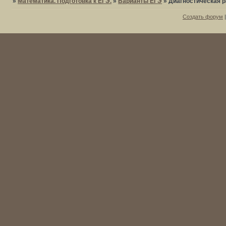
»
Математика. Подготовка к ЕГЭ.
»
Варианты ЕГЭ
»
Диагностическая р
Создать форум