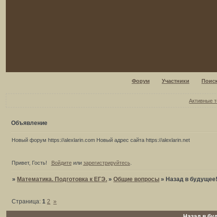
Форум
Участники
Поис
Активные 
Объявление
Новый форум https://alexlarin.com Новый адрес сайта https://alexlarin.net
Привет, Гость!
Войдите
или
зарегистрируйтесь
.
»
Математика. Подготовка к ЕГЭ.
»
Общие вопросы
»
Назад в будущее
Страница:
1
2
»
Назад в бу