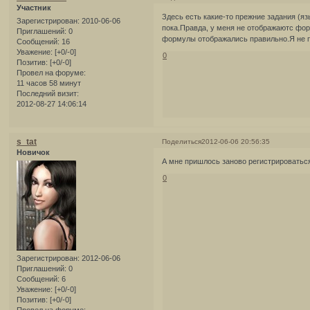
Участник
Здесь есть какие-то прежние задания (я
Зарегистрирован
: 2010-06-06
пока.Правда, у меня не отображаютс фор
Приглашений:
0
формулы отображались правильно.Я не п
Сообщений:
16
Уважение:
[+0/-0]
0
Позитив:
[+0/-0]
Провел на форуме:
11 часов 58 минут
Последний визит:
2012-08-27 14:06:14
s_tat
Поделиться
2012-06-06 20:56:35
Новичок
А мне пришлось заново регистрироваться
0
Зарегистрирован
: 2012-06-06
Приглашений:
0
Сообщений:
6
Уважение:
[+0/-0]
Позитив:
[+0/-0]