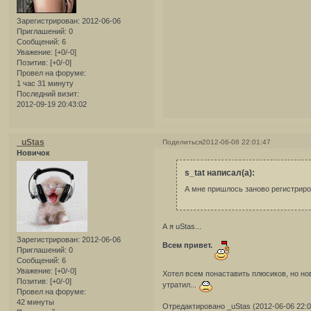
Зарегистрирован
: 2012-06-06
Приглашений:
0
Сообщений:
6
Уважение:
[+0/-0]
Позитив:
[+0/-0]
Провел на форуме:
1 час 31 минуту
Последний визит:
2012-09-19 20:43:02
_uStas
Поделиться
2012-06-06 22:01:47
Новичок
s_tat написал(а):
А мне пришлось заново регистриро
А я uStas...
Зарегистрирован
: 2012-06-06
Всем привет.
Приглашений:
0
Сообщений:
6
Уважение:
[+0/-0]
Хотел всем понаставить плюсиков, но но
Позитив:
[+0/-0]
утратил...
Провел на форуме:
42 минуты
Отредактировано _uStas (2012-06-06 22:0