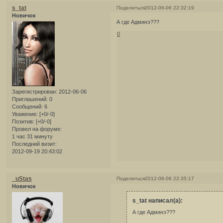
s_tat
Поделиться
2012-06-06 22:32:19
Новичок
А где Админэ???
0
Зарегистрирован
: 2012-06-06
Приглашений:
0
Сообщений:
6
Уважение:
[+0/-0]
Позитив:
[+0/-0]
Провел на форуме:
1 час 31 минуту
Последний визит:
2012-09-19 20:43:02
_uStas
Поделиться
2012-06-06 22:35:17
Новичок
s_tat написал(а):
А где Админэ???