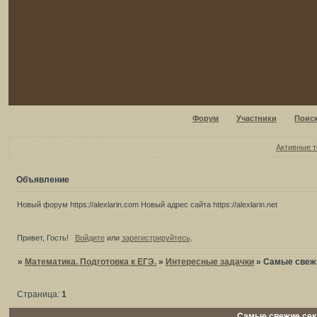
Форум
Участники
Поис
Активные 
Объявление
Новый форум https://alexlarin.com Новый адрес сайта https://alexlarin.net
Привет, Гость!
Войдите
или
зарегистрируйтесь
.
»
Математика. Подготовка к ЕГЭ.
»
Интересные задачки
»
Самые свежи
Страница:
1
Самые свежие сек