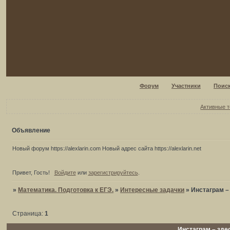
Форум
Участники
Поис
Активные 
Объявление
Новый форум https://alexlarin.com Новый адрес сайта https://alexlarin.net
Привет, Гость!
Войдите
или
зарегистрируйтесь
.
»
Математика. Подготовка к ЕГЭ.
»
Интересные задачки
»
Инстаграм –
Страница:
1
Инстаграм – здес