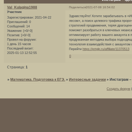
Val_Kulagina1988
Поделиться
2021-07-08 16:54:02
Участник
Здравствуйте! Хотите зарабатывать в «И
Зарегистрирован
: 2021-04-22
лесом», а поиск целевого трафика проро
Приглашений:
0
стратегией продвижения, теряя драгоц
Сообщений:
14
поможет разобраться в ключевых нюанса
Уважение:
[+0/-0]
оптимизирует работу вашего аккаунта в 
Позитив:
[+0/-0]
продуманная методика выбора подходяще
Провел на форуме:
1 день 15 часов
технология взаимодействия с аккаунтом
Последний визит:
Перейти
https://prtglp.ru/affiliate/11370513
2025-01-13 12:52:55
0
Страница:
1
»
Математика. Подготовка к ЕГЭ.
»
Интересные задачки
»
Инстаграм –
Создать форум