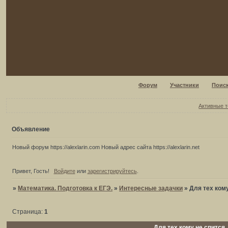
Форум
Участники
Поис
Активные 
Объявление
Новый форум https://alexlarin.com Новый адрес сайта https://alexlarin.net
Привет, Гость!
Войдите
или
зарегистрируйтесь
.
»
Математика. Подготовка к ЕГЭ.
»
Интересные задачки
»
Для тех кому
Страница:
1
Для тех кому не спится..