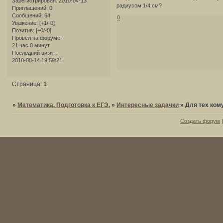
Зарегистрирован
: 2010-04-13
радиусом 1/4 см?
Приглашений:
0
Сообщений:
64
0
Уважение:
[+1/-0]
Позитив:
[+0/-0]
Провел на форуме:
21 час 0 минут
Последний визит:
2010-08-14 19:59:21
Страница:
1
»
Математика. Подготовка к ЕГЭ.
»
Интересные задачки
»
Для тех кому
Создать форум