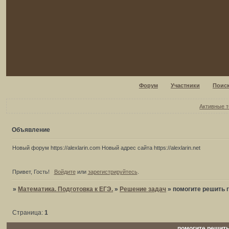
Форум
Участники
Поис
Активные 
Объявление
Новый форум https://alexlarin.com Новый адрес сайта https://alexlarin.net
Привет, Гость!
Войдите
или
зарегистрируйтесь
.
»
Математика. Подготовка к ЕГЭ.
»
Решение задач
»
помогите решить 
Страница:
1
помогите решит