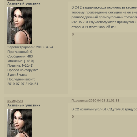
Активный участник
В С4 2 варианта,когда окружность касает
теорему:произведение секущей на её вн
равнобедренный прямоугольный треуголь
из2.Во 2-м случаеполучится прямоугольн
сторона-r.Ответ 5корней из2.
0
Зарегистрирован
: 2010-04-24
Приглашений:
0
Сообщений:
483
Уважение:
[+4/-0]
Позитив:
[+10/-1]
Провел на форуме:
3 дня 3 часа
Последний визит:
2010-07-07 21:34:51
scorpion
Поделиться
2010-04-28 21:01:33
Активный участник
В С2 искомый угол-В1 СВ,угол 60 градус
0