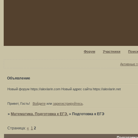
Форум
Участники
Поис
Активные 
Объявление
Новый форум https://alexlarin.com Новый адрес сайта https://alexlarin.net
Привет, Гость!
Войдите
или
зарегистрируйтесь
.
»
Математика. Подготовка к ЕГЭ.
»
Подготовка к ЕГЭ
Страница:
«
1
2
Подготовка