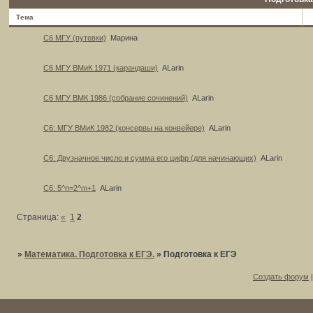
Тема
C6 МГУ (путевки)
Марина
С6 МГУ ВМиК 1971 (карандаши)
ALarin
С6 МГУ ВМК 1986 (собрание сочинений)
ALarin
С6: МГУ ВМиК 1982 (консервы на конвейере)
ALarin
С6: Двузначное число и сумма его цифр (для начинающих)
ALarin
С6: 5^n=2^m+1
ALarin
Страница:
«
1
2
»
Математика. Подготовка к ЕГЭ.
»
Подготовка к ЕГЭ
Создать форум