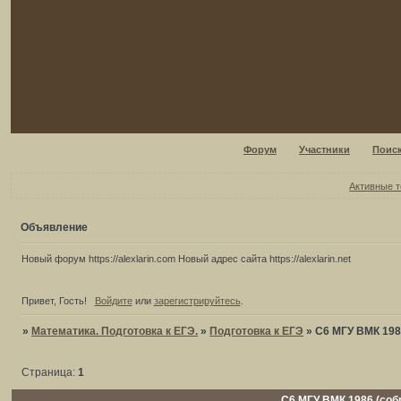
Форум
Участники
Поис
Активные 
Объявление
Новый форум https://alexlarin.com Новый адрес сайта https://alexlarin.net
Привет, Гость!
Войдите
или
зарегистрируйтесь
.
»
Математика. Подготовка к ЕГЭ.
»
Подготовка к ЕГЭ
»
С6 МГУ ВМК 198
Страница:
1
С6 МГУ ВМК 1986 (соб