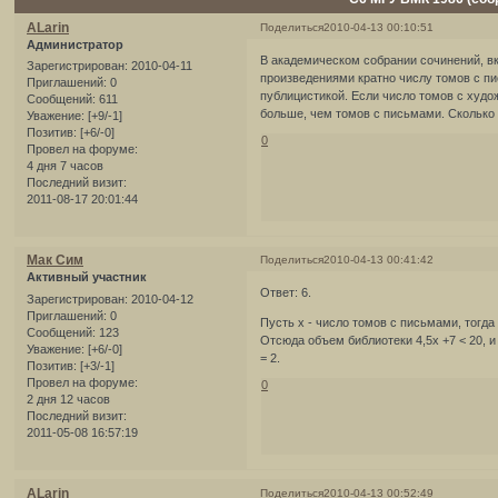
ALarin
Поделиться
2010-04-13 00:10:51
Администратор
В академическом собрании сочинений, в
Зарегистрирован
: 2010-04-11
произведениями кратно числу томов с пи
Приглашений:
0
публицистикой. Если число томов с худо
Сообщений:
611
больше, чем томов с письмами. Сколько 
Уважение:
[+9/-1]
Позитив:
[+6/-0]
0
Провел на форуме:
4 дня 7 часов
Последний визит:
2011-08-17 20:01:44
Мак Сим
Поделиться
2010-04-13 00:41:42
Активный участник
Ответ: 6.
Зарегистрирован
: 2010-04-12
Приглашений:
0
Пусть х - число томов с письмами, тогда
Сообщений:
123
Отсюда объем библиотеки 4,5х +7 < 20, 
Уважение:
[+6/-0]
= 2.
Позитив:
[+3/-1]
Провел на форуме:
0
2 дня 12 часов
Последний визит:
2011-05-08 16:57:19
ALarin
Поделиться
2010-04-13 00:52:49