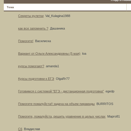
Тема
Секреты рулетки
Val_Kulagina1988
как все запомнить ?
Дашаника
Помогите!
Василиска
Вариант от Ольги Александровны (5 мая)
loa
курсы помогают?
amanda1
Курсы подготовки к ЕГЭ
OlgaRr77
Готовимся с системой "ЕГЭ - дистанционная подготовка"
egedp
Помогите пожалуйста!! задача на объем пирамиды
BURRITOS
Помогите, пожалуйста, решить уравнение в целых числах
Марго81
С6
Владислав