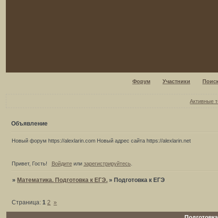
Форум
Участники
Поис
Активные 
Объявление
Новый форум https://alexlarin.com Новый адрес сайта https://alexlarin.net
Привет, Гость!
Войдите
или
зарегистрируйтесь
.
»
Математика. Подготовка к ЕГЭ.
»
Подготовка к ЕГЭ
Страница:
1
2
»
Подготовка