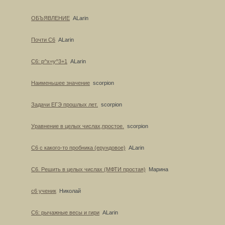
ОБЪЯВЛЕНИЕ
ALarin
Почти С6
ALarin
C6: p^x=y^3+1
ALarin
Наименьшее значение
scorpion
Задачи ЕГЭ прошлых лет.
scorpion
Уравнение в целых числах,простое.
scorpion
С6 с какого-то пробника (ерундовое)
ALarin
С6. Решить в целых числах (МФТИ простая)
Марина
с6 ученик
Николай
С6: рычажные весы и гири
ALarin