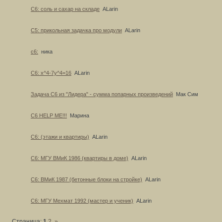
С6: соль и сахар на складе
ALarin
С5: прикольная задачка про модули
ALarin
с6:
ника
С6: x^4-7y^4=16
ALarin
Задача С6 из "Лидера" - сумма попарных произведений
Мак Сим
С6 HELP ME!!!
Марина
С6: (этажи и квартиры)
ALarin
С6: МГУ ВМиК 1986 (квартиры в доме)
ALarin
С6: ВМиК 1987 (бетонные блоки на стройке)
ALarin
С6: МГУ Мехмат 1992 (мастер и ученик)
ALarin
Страница:
1
2
»